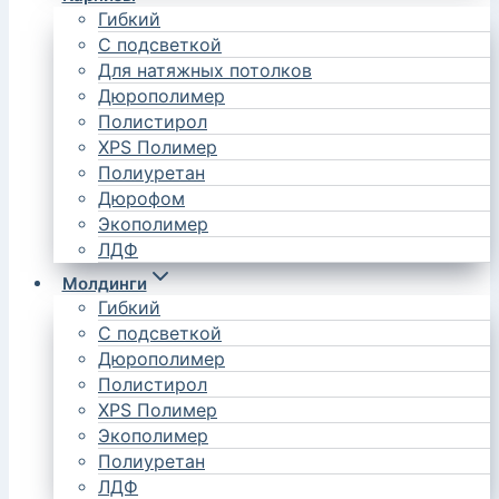
Гибкий
С подсветкой
Для натяжных потолков
Дюрополимер
Полистирол
XPS Полимер
Полиуретан
Дюрофом
Экополимер
ЛДФ
Молдинги
Гибкий
С подсветкой
Дюрополимер
Полистирол
XPS Полимер
Экополимер
Полиуретан
ЛДФ