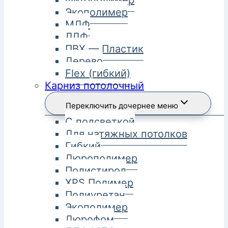
Фитополимер
Экополимер
МДФ
ЛДФ
ПВХ — Пластик
Дерево
Flex (гибкий)
Карниз потолочный
Переключить дочернее меню
С подсветкой
Для натяжных потолков
Гибкий
Дюрополимер
Полистирол
XPS Полимер
Полиуретан
Экополимер
Дюрофом