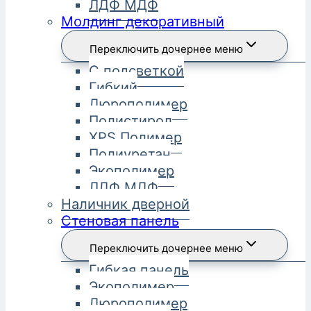
ЛДФ МДФ
Молдинг декоративный
Переключить дочернее меню
С подсветкой
Гибкий
Дюрополимер
Полистирол
XPS Полимер
Полиуретан
Экополимер
ЛДФ МДФ
Наличник дверной
Стеновая панель
Переключить дочернее меню
Гибкая панель
Экополимер
Дюрополимер