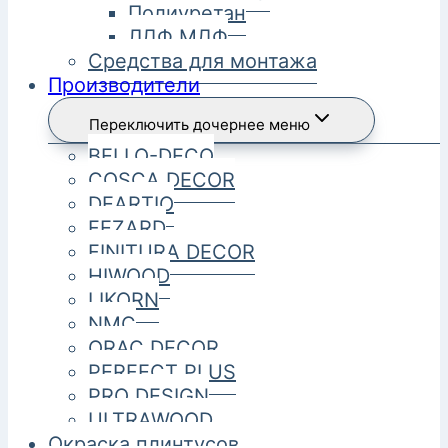
Полиуретан
ЛДФ МДФ
Средства для монтажа
Производители
Переключить дочернее меню
BELLO-DECO
COSCA DECOR
DEARTIO
FEZARD
FINITURA DECOR
HIWOOD
LIKORN
NMC
ORAC DECOR
PERFECT PLUS
PRO DESIGN
ULTRAWOOD
Окраска плинтусов