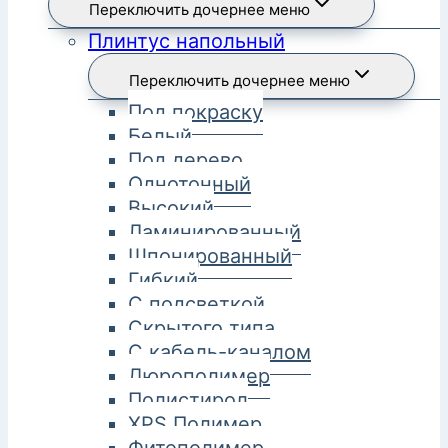
Переключить дочернее меню
Плинтус напольный
Переключить дочернее меню
Под покраску
Белый
Под дерево
Однотонный
Высокий
Ламинированный
Шпонированный
Гибкий
С подсветкой
Скрытого типа
С кабель-каналом
Дюрополимер
Полистирол
XPS Полимер