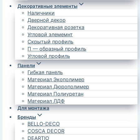
Декоративные элементы
Наличники
Дверной декор
Декоративная розетка
Угловой элемемнт
Скрытый профиль
П — образный профиль
Угловой профиль
Панели
Гибкая панель
Материал Экополимер
Материал Дюрополимер
Материал Полиуретан
Материал ЛДФ
Для монтажа
Бренды
BELLO-DECO
COSCA DECOR
DEARTIO