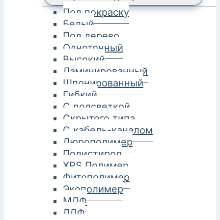
Под покраску
Белый
Под дерево
Однотонный
Высокий
Ламинированный
Шпонированный
Гибкий
С подсветкой
Скрытого типа
С кабель-каналом
Дюрополимер
Полистирол
XPS Полимер
Фитополимер
Экополимер
МДФ
ЛДФ