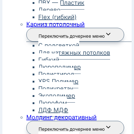
ПВХ — Пластик
Дерево
Flex (гибкий)
Карниз потолочный
Переключить дочернее меню
С подсветкой
Для натяжных потолков
Гибкий
Дюрополимер
Полистирол
XPS Полимер
Полиуретан
Экополимер
Дюрофом
ЛДФ МДФ
Молдинг декоративный
Переключить дочернее меню