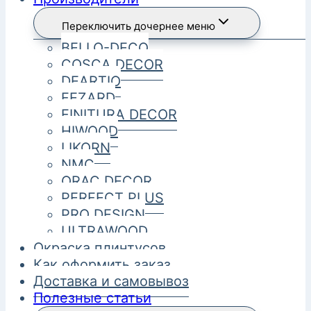
Переключить дочернее меню
BELLO-DECO
COSCA DECOR
DEARTIO
FEZARD
FINITURA DECOR
HIWOOD
LIKORN
NMC
ORAC DECOR
PERFECT PLUS
PRO DESIGN
ULTRAWOOD
Окраска плинтусов
Как оформить заказ
Доставка и самовывоз
Полезные статьи