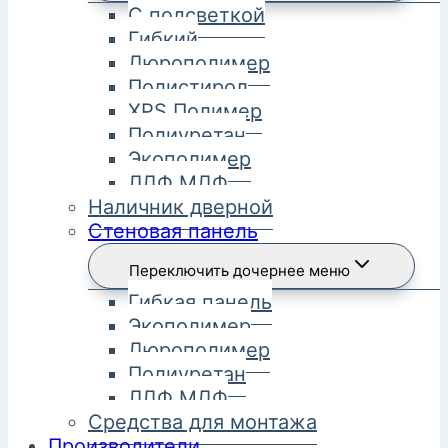
С подсветкой
Гибкий
Дюрополимер
Полистирол
XPS Полимер
Полиуретан
Экополимер
ЛДФ МДФ
Наличник дверной
Стеновая панель
Переключить дочернее меню
Гибкая панель
Экополимер
Дюрополимер
Полиуретан
ЛДФ МДФ
Средства для монтажа
Производители