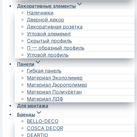
Декоративные элементы
Наличники
Дверной декор
Декоративная розетка
Угловой элемемнт
Скрытый профиль
П — образный профиль
Угловой профиль
Панели
Гибкая панель
Материал Экополимер
Материал Дюрополимер
Материал Полиуретан
Материал ЛДФ
Для монтажа
Бренды
BELLO-DECO
COSCA DECOR
DEARTIO