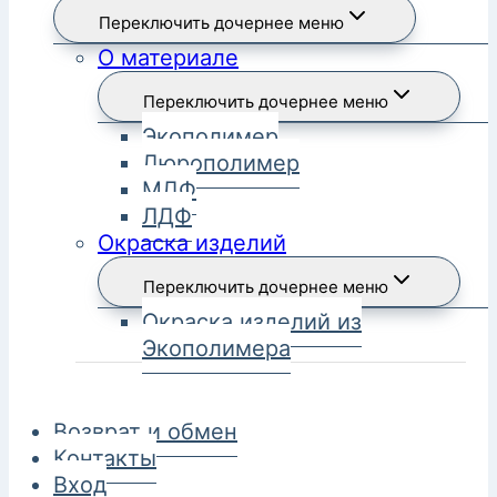
Переключить дочернее меню
О материале
Переключить дочернее меню
Экополимер
Дюрополимер
МДФ
ЛДФ
Окраска изделий
Переключить дочернее меню
Окраска изделий из
Экополимера
Возврат и обмен
Контакты
Вход