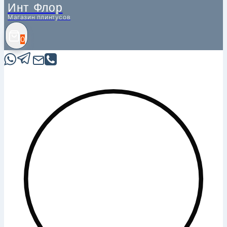
Инт Флор
Магазин плинтусов
0