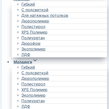
Гибкий
С подсветкой
Для натяжных потолков
Дюрополимер
Полистирол
XPS Полимер
Полиуретан
Дюрофом
Экополимер
ЛДФ
Молдинги
Гибкий
С подсветкой
Дюрополимер
Полистирол
XPS Полимер
Экополимер
Полиуретан
ЛДФ