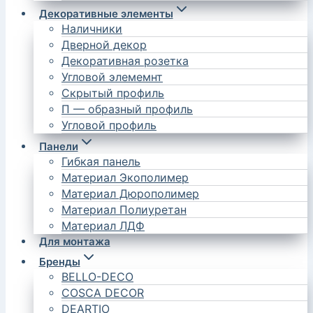
Декоративные элементы
Наличники
Дверной декор
Декоративная розетка
Угловой элемемнт
Скрытый профиль
П — образный профиль
Угловой профиль
Панели
Гибкая панель
Материал Экополимер
Материал Дюрополимер
Материал Полиуретан
Материал ЛДФ
Для монтажа
Бренды
BELLO-DECO
COSCA DECOR
DEARTIO