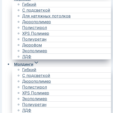
Гибкий
С подсветкой
Для натяжных потолков
Дюрополимер
Полистирол
XPS Полимер
Полиуретан
Дюрофом
Экополимер
ЛДФ
Молдинги
Гибкий
С подсветкой
Дюрополимер
Полистирол
XPS Полимер
Экополимер
Полиуретан
ЛДФ