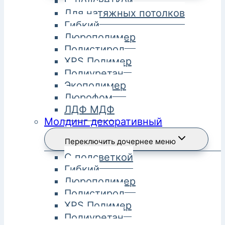
С подсветкой
Для натяжных потолков
Гибкий
Дюрополимер
Полистирол
XPS Полимер
Полиуретан
Экополимер
Дюрофом
ЛДФ МДФ
Молдинг декоративный
Переключить дочернее меню
С подсветкой
Гибкий
Дюрополимер
Полистирол
XPS Полимер
Полиуретан