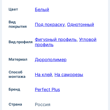
Цвет
Белый
Вид
Под покраску
,
Однотонный
покрытия
Фигурный профиль
,
Угловой
Вид профиля
профиль
Материал
Дюрополимер
Способ
На клей
,
На саморезы
монтажа
Бренд
Perfect Plus
Страна
Россия