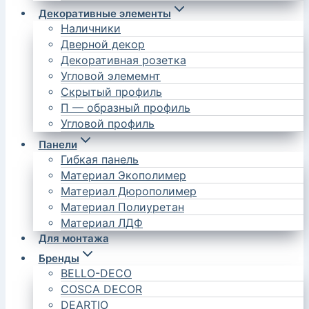
Декоративные элементы
Наличники
Дверной декор
Декоративная розетка
Угловой элемемнт
Скрытый профиль
П — образный профиль
Угловой профиль
Панели
Гибкая панель
Материал Экополимер
Материал Дюрополимер
Материал Полиуретан
Материал ЛДФ
Для монтажа
Бренды
BELLO-DECO
COSCA DECOR
DEARTIO