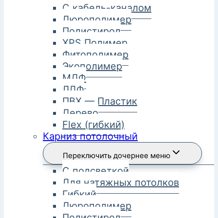
С кабель-каналом
Дюрополимер
Полистирол
XPS Полимер
Фитополимер
Экополимер
МДФ
ЛДФ
ПВХ — Пластик
Дерево
Flex (гибкий)
Карниз потолочный
Переключить дочернее меню
С подсветкой
Для натяжных потолков
Гибкий
Дюрополимер
Полистирол