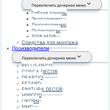
Переключить дочернее меню
Гибкая панель
Экополимер
Дюрополимер
Полиуретан
ЛДФ МДФ
Средства для монтажа
Производители
Переключить дочернее меню
BELLO-DECO
COSCA DECOR
DEARTIO
FEZARD
FINITURA DECOR
HIWOOD
LIKORN
NMC