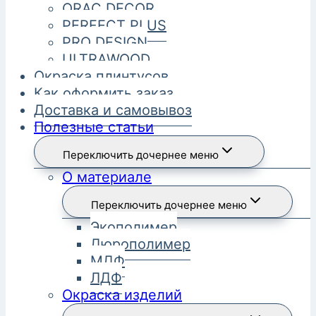
ORAC DECOR
PERFECT PLUS
PRO DESIGN
ULTRAWOOD
Окраска плинтусов
Как оформить заказ
Доставка и самовывоз
Полезные статьи
Переключить дочернее меню
О материале
Переключить дочернее меню
Экополимер
Дюрополимер
МДФ
ЛДФ
Окраска изделий