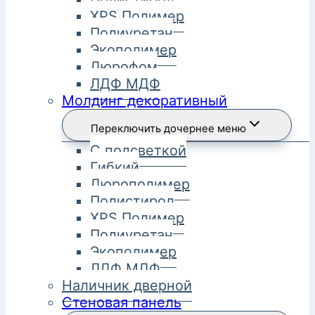
XPS Полимер
Полиуретан
Экополимер
Дюрофом
ЛДФ МДФ
Молдинг декоративный
Переключить дочернее меню
С подсветкой
Гибкий
Дюрополимер
Полистирол
XPS Полимер
Полиуретан
Экополимер
ЛДФ МДФ
Наличник дверной
Стеновая панель