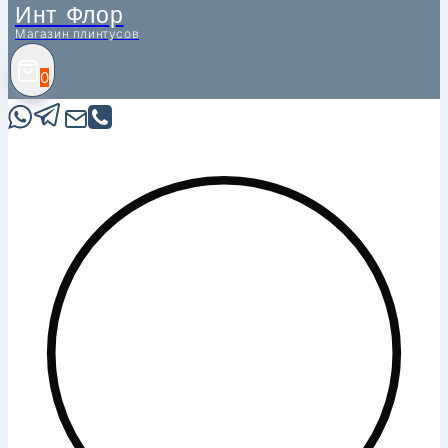
Инт Флор
Магазин плинтусов
0