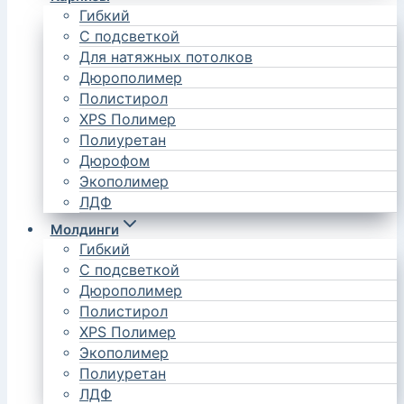
Гибкий
С подсветкой
Для натяжных потолков
Дюрополимер
Полистирол
XPS Полимер
Полиуретан
Дюрофом
Экополимер
ЛДФ
Молдинги
Гибкий
С подсветкой
Дюрополимер
Полистирол
XPS Полимер
Экополимер
Полиуретан
ЛДФ