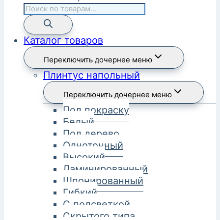
Каталог товаров
Переключить дочернее меню
Плинтус напольный
Переключить дочернее меню
Под покраску
Белый
Под дерево
Однотонный
Высокий
Ламинированный
Шпонированный
Гибкий
С подсветкой
Скрытого типа