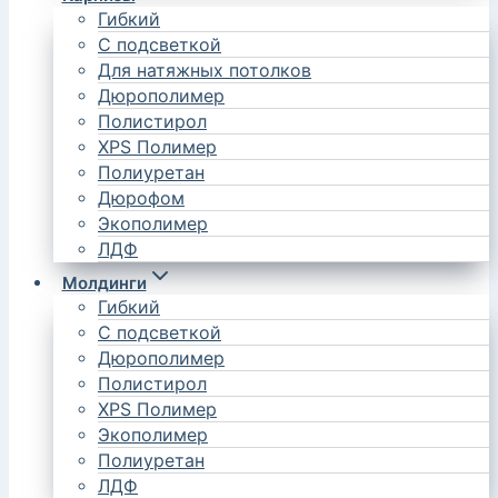
Гибкий
С подсветкой
Для натяжных потолков
Дюрополимер
Полистирол
XPS Полимер
Полиуретан
Дюрофом
Экополимер
ЛДФ
Молдинги
Гибкий
С подсветкой
Дюрополимер
Полистирол
XPS Полимер
Экополимер
Полиуретан
ЛДФ