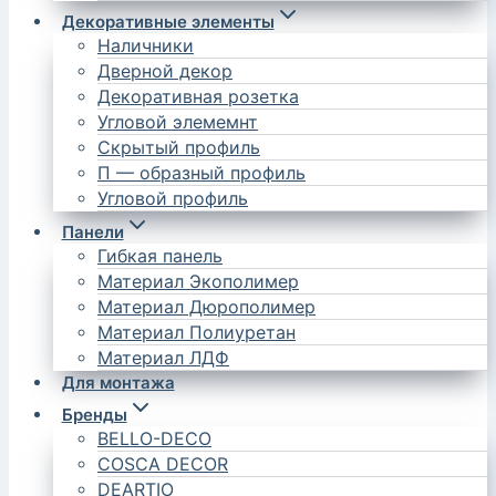
Декоративные элементы
Наличники
Дверной декор
Декоративная розетка
Угловой элемемнт
Скрытый профиль
П — образный профиль
Угловой профиль
Панели
Гибкая панель
Материал Экополимер
Материал Дюрополимер
Материал Полиуретан
Материал ЛДФ
Для монтажа
Бренды
BELLO-DECO
COSCA DECOR
DEARTIO