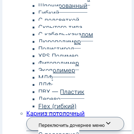
Шпонированный
Гибкий
С подсветкой
Скрытого типа
С кабель-каналом
Дюрополимер
Полистирол
XPS Полимер
Фитополимер
Экополимер
МДФ
ЛДФ
ПВХ — Пластик
Дерево
Flex (гибкий)
Карниз потолочный
Переключить дочернее меню