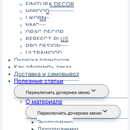
FINITURA DECOR
HIWOOD
LIKORN
NMC
ORAC DECOR
PERFECT PLUS
PRO DESIGN
ULTRAWOOD
Окраска плинтусов
Как оформить заказ
Доставка и самовывоз
Полезные статьи
Переключить дочернее меню
О материале
Переключить дочернее меню
Экополимер
Дюрополимер