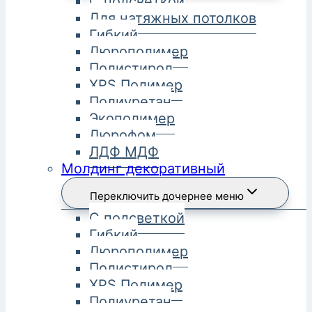
С подсветкой
Для натяжных потолков
Гибкий
Дюрополимер
Полистирол
XPS Полимер
Полиуретан
Экополимер
Дюрофом
ЛДФ МДФ
Молдинг декоративный
Переключить дочернее меню
С подсветкой
Гибкий
Дюрополимер
Полистирол
XPS Полимер
Полиуретан