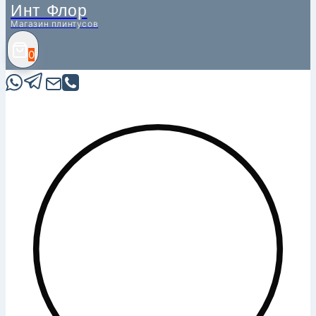
Инт Флор
Магазин плинтусов
0