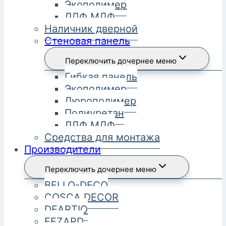
Экополимер
ЛДФ МДФ
Наличник дверной
Стеновая панель
Переключить дочернее меню
Гибкая панель
Экополимер
Дюрополимер
Полиуретан
ЛДФ МДФ
Средства для монтажа
Производители
Переключить дочернее меню
BELLO-DECO
COSCA DECOR
DEARTIO
FEZARD