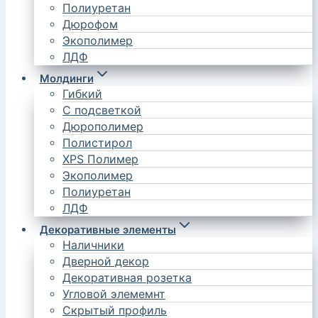
Полиуретан
Дюрофом
Экополимер
ЛДФ
Молдинги
Гибкий
С подсветкой
Дюрополимер
Полистирол
XPS Полимер
Экополимер
Полиуретан
ЛДФ
Декоративные элементы
Наличники
Дверной декор
Декоративная розетка
Угловой элемемнт
Скрытый профиль