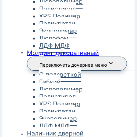
Дюрополимер
Полистирол
XPS Полимер
Полиуретан
Экополимер
Дюрофом
ЛДФ МДФ
Молдинг декоративный
Переключить дочернее меню
С подсветкой
Гибкий
Дюрополимер
Полистирол
XPS Полимер
Полиуретан
Экополимер
ЛДФ МДФ
Наличник дверной