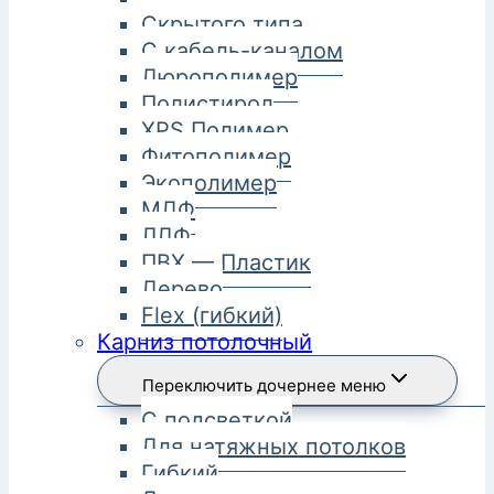
Скрытого типа
С кабель-каналом
Дюрополимер
Полистирол
XPS Полимер
Фитополимер
Экополимер
МДФ
ЛДФ
ПВХ — Пластик
Дерево
Flex (гибкий)
Карниз потолочный
Переключить дочернее меню
С подсветкой
Для натяжных потолков
Гибкий