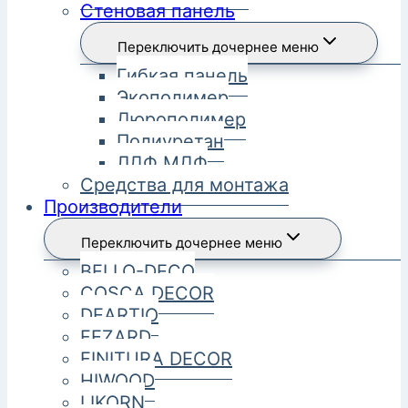
Стеновая панель
Переключить дочернее меню
Гибкая панель
Экополимер
Дюрополимер
Полиуретан
ЛДФ МДФ
Средства для монтажа
Производители
Переключить дочернее меню
BELLO-DECO
COSCA DECOR
DEARTIO
FEZARD
FINITURA DECOR
HIWOOD
LIKORN