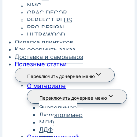
NMC
ORAC DECOR
PERFECT PLUS
PRO DESIGN
ULTRAWOOD
Окраска плинтусов
Как оформить заказ
Доставка и самовывоз
Полезные статьи
Переключить дочернее меню
О материале
Переключить дочернее меню
Экополимер
Дюрополимер
МДФ
ЛДФ