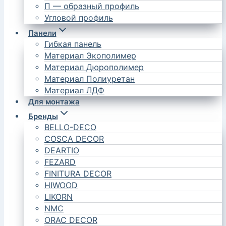
П — образный профиль
Угловой профиль
Панели
Гибкая панель
Материал Экополимер
Материал Дюрополимер
Материал Полиуретан
Материал ЛДФ
Для монтажа
Бренды
BELLO-DECO
COSCA DECOR
DEARTIO
FEZARD
FINITURA DECOR
HIWOOD
LIKORN
NMC
ORAC DECOR