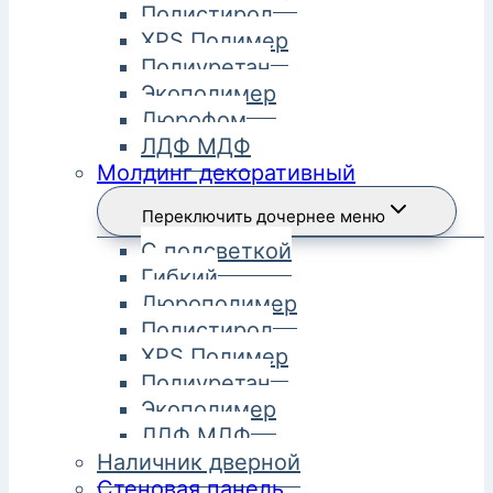
Полистирол
XPS Полимер
Полиуретан
Экополимер
Дюрофом
ЛДФ МДФ
Молдинг декоративный
Переключить дочернее меню
С подсветкой
Гибкий
Дюрополимер
Полистирол
XPS Полимер
Полиуретан
Экополимер
ЛДФ МДФ
Наличник дверной
Стеновая панель