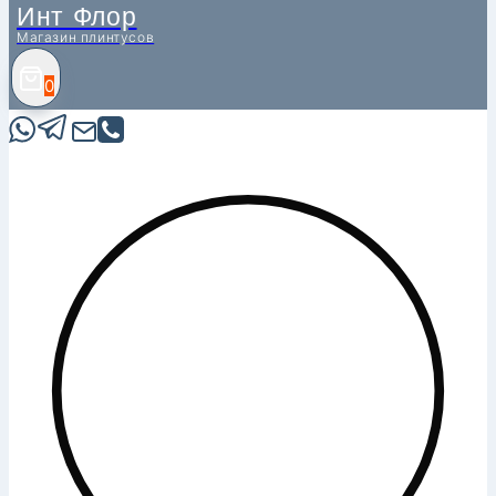
Инт Флор
Магазин плинтусов
0