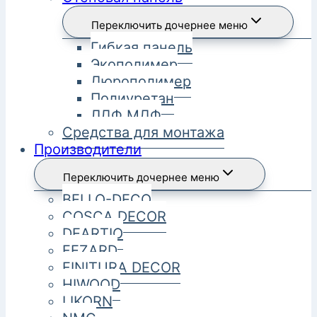
Переключить дочернее меню
Гибкая панель
Экополимер
Дюрополимер
Полиуретан
ЛДФ МДФ
Средства для монтажа
Производители
Переключить дочернее меню
BELLO-DECO
COSCA DECOR
DEARTIO
FEZARD
FINITURA DECOR
HIWOOD
LIKORN