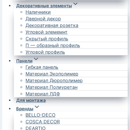
Декоративные элементы
Наличники
Дверной декор
Декоративная розетка
Угловой элемемнт
Скрытый профиль
П — образный профиль
Угловой профиль
Панели
Гибкая панель
Материал Экополимер
Материал Дюрополимер
Материал Полиуретан
Материал ЛДФ
Для монтажа
Бренды
BELLO-DECO
COSCA DECOR
DEARTIO