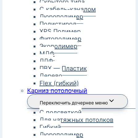
Скрытого типа
С кабель-каналом
Дюрополимер
Полистирол
XPS Полимер
Фитополимер
Экополимер
МДФ
ЛДФ
ПВХ — Пластик
Дерево
Flex (гибкий)
Карниз потолочный
Переключить дочернее меню
С подсветкой
Для натяжных потолков
Гибкий
Дюрополимер