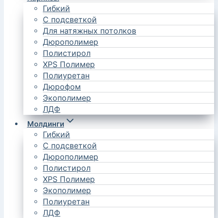
Гибкий
С подсветкой
Для натяжных потолков
Дюрополимер
Полистирол
XPS Полимер
Полиуретан
Дюрофом
Экополимер
ЛДФ
Молдинги
Гибкий
С подсветкой
Дюрополимер
Полистирол
XPS Полимер
Экополимер
Полиуретан
ЛДФ