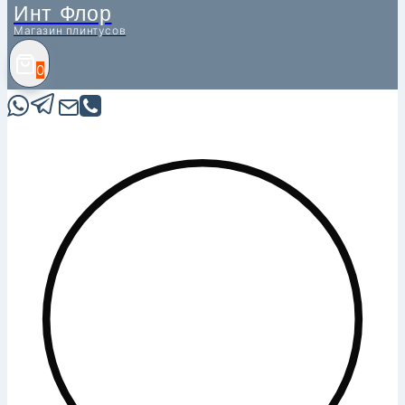
Инт Флор
Магазин плинтусов
0