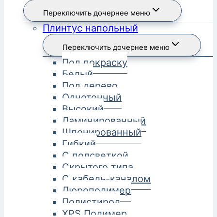
Переключить дочернее меню
Плинтус напольный
Переключить дочернее меню
Под покраску
Белый
Под дерево
Однотонный
Высокий
Ламинированный
Шпонированный
Гибкий
С подсветкой
Скрытого типа
С кабель-каналом
Дюрополимер
Полистирол
XPS Полимер