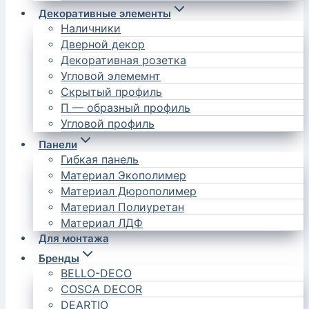
Декоративные элементы
Наличники
Дверной декор
Декоративная розетка
Угловой элемемнт
Скрытый профиль
П — образный профиль
Угловой профиль
Панели
Гибкая панель
Материал Экополимер
Материал Дюрополимер
Материал Полиуретан
Материал ЛДФ
Для монтажа
Бренды
BELLO-DECO
COSCA DECOR
DEARTIO