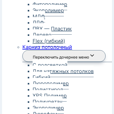
Фитополимер
Экополимер
МДФ
ЛДФ
ПВХ — Пластик
Дерево
Flex (гибкий)
Карниз потолочный
Переключить дочернее меню
С подсветкой
Для натяжных потолков
Гибкий
Дюрополимер
Полистирол
XPS Полимер
Полиуретан
Экополимер
Дюрофом