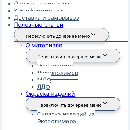
Окраска плинтусов
Как оформить заказ
Доставка и самовывоз
Полезные статьи
Переключить дочернее меню
О материале
Переключить дочернее меню
Экополимер
Дюрополимер
МДФ
ЛДФ
Окраска изделий
Переключить дочернее меню
Окраска изделий из
Экополимера