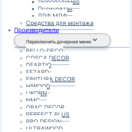
Дюрополимер
Полиуретан
ЛДФ МДФ
Средства для монтажа
Производители
Переключить дочернее меню
BELLO-DECO
COSCA DECOR
DEARTIO
FEZARD
FINITURA DECOR
HIWOOD
LIKORN
NMC
ORAC DECOR
PERFECT PLUS
PRO DESIGN
ULTRAWOOD