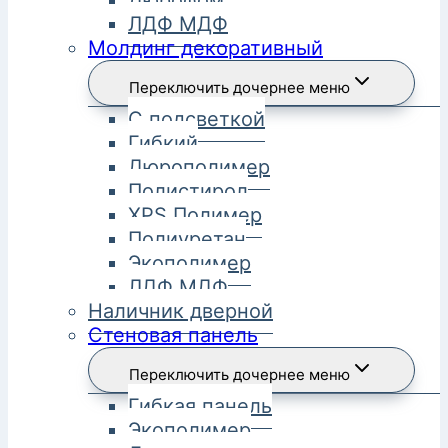
ЛДФ МДФ
Молдинг декоративный
Переключить дочернее меню
С подсветкой
Гибкий
Дюрополимер
Полистирол
XPS Полимер
Полиуретан
Экополимер
ЛДФ МДФ
Наличник дверной
Стеновая панель
Переключить дочернее меню
Гибкая панель
Экополимер