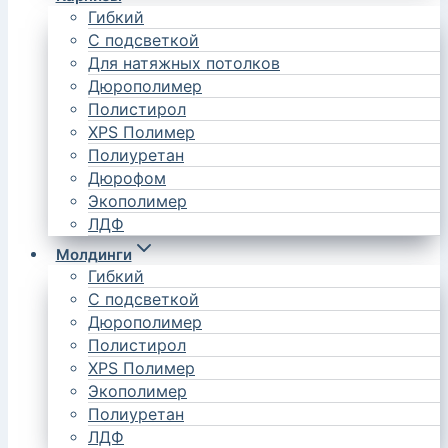
Гибкий
С подсветкой
Для натяжных потолков
Дюрополимер
Полистирол
XPS Полимер
Полиуретан
Дюрофом
Экополимер
ЛДФ
Молдинги
Гибкий
С подсветкой
Дюрополимер
Полистирол
XPS Полимер
Экополимер
Полиуретан
ЛДФ