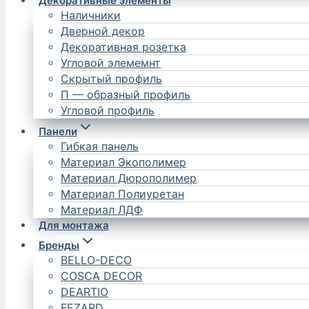
Декоративные элементы
Наличники
Дверной декор
Декоративная розетка
Угловой элемемнт
Скрытый профиль
П — образный профиль
Угловой профиль
Панели
Гибкая панель
Материал Экополимер
Материал Дюрополимер
Материал Полиуретан
Материал ЛДФ
Для монтажа
Бренды
BELLO-DECO
COSCA DECOR
DEARTIO
FEZARD