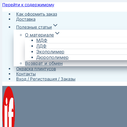
Перейти к содержимому
Как оформить заказ
Доставка
Полезные статьи
О материале
МДФ
ЛДФ
Экополимер
Дюрополимер
Возврат и обмен
Окраска плинтусов
Контакты
Вход / Регистрация / Заказы