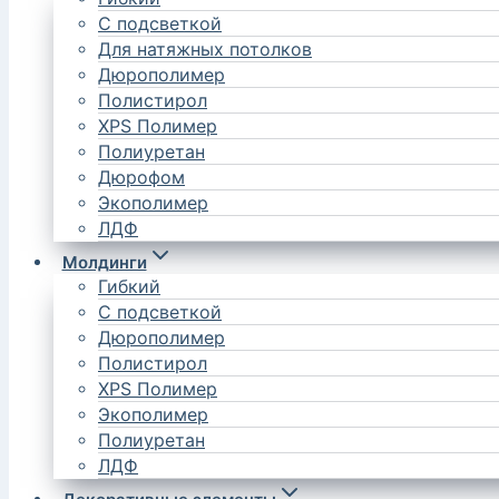
С подсветкой
Для натяжных потолков
Дюрополимер
Полистирол
XPS Полимер
Полиуретан
Дюрофом
Экополимер
ЛДФ
Молдинги
Гибкий
С подсветкой
Дюрополимер
Полистирол
XPS Полимер
Экополимер
Полиуретан
ЛДФ