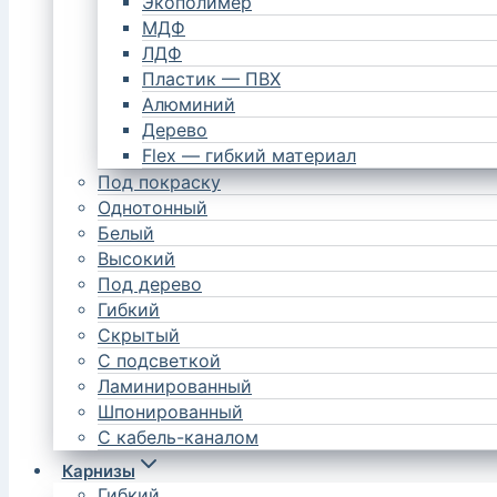
Экополимер
МДФ
ЛДФ
Пластик — ПВХ
Алюминий
Дерево
Flex — гибкий материал
Под покраску
Однотонный
Белый
Высокий
Под дерево
Гибкий
Скрытый
С подсветкой
Ламинированный
Шпонированный
С кабель-каналом
Карнизы
Гибкий