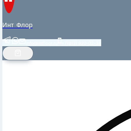
Инт Флор
info@intfloor.ru
+7(812) 920-02-38