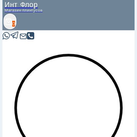
Инт Флор
Магазин плинтусов
0