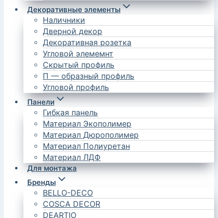
Декоративные элементы
Наличники
Дверной декор
Декоративная розетка
Угловой элемемнт
Скрытый профиль
П — образный профиль
Угловой профиль
Панели
Гибкая панель
Материал Экополимер
Материал Дюрополимер
Материал Полиуретан
Материал ЛДФ
Для монтажа
Бренды
BELLO-DECO
COSCA DECOR
DEARTIO