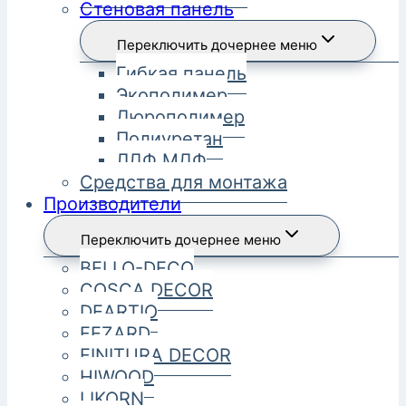
Стеновая панель
Переключить дочернее меню
Гибкая панель
Экополимер
Дюрополимер
Полиуретан
ЛДФ МДФ
Средства для монтажа
Производители
Переключить дочернее меню
BELLO-DECO
COSCA DECOR
DEARTIO
FEZARD
FINITURA DECOR
HIWOOD
LIKORN