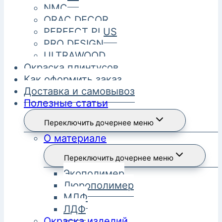
NMC
ORAC DECOR
PERFECT PLUS
PRO DESIGN
ULTRAWOOD
Окраска плинтусов
Как оформить заказ
Доставка и самовывоз
Полезные статьи
Переключить дочернее меню
О материале
Переключить дочернее меню
Экополимер
Дюрополимер
МДФ
ЛДФ
Окраска изделий