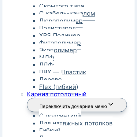
Скрытого типа
С кабель-каналом
Дюрополимер
Полистирол
XPS Полимер
Фитополимер
Экополимер
МДФ
ЛДФ
ПВХ — Пластик
Дерево
Flex (гибкий)
Карниз потолочный
Переключить дочернее меню
С подсветкой
Для натяжных потолков
Гибкий