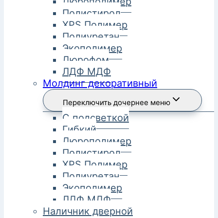
Дюрополимер
Полистирол
XPS Полимер
Полиуретан
Экополимер
Дюрофом
ЛДФ МДФ
Молдинг декоративный
Переключить дочернее меню
С подсветкой
Гибкий
Дюрополимер
Полистирол
XPS Полимер
Полиуретан
Экополимер
ЛДФ МДФ
Наличник дверной