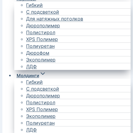
Гибкий
С подсветкой
Для натяжных потолков
Дюрополимер
Полистирол
XPS Полимер
Полиуретан
Дюрофом
Экополимер
ЛДФ
Молдинги
Гибкий
С подсветкой
Дюрополимер
Полистирол
XPS Полимер
Экополимер
Полиуретан
ЛДФ