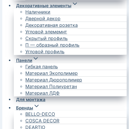
Декоративные элементы
Наличники
Дверной декор
Декоративная розетка
Угловой элемемнт
Скрытый профиль
П — образный профиль
Угловой профиль
Панели
Гибкая панель
Материал Экополимер
Материал Дюрополимер
Материал Полиуретан
Материал ЛДФ
Для монтажа
Бренды
BELLO-DECO
COSCA DECOR
DEARTIO