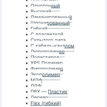
Под дерево
Однотонный
Высокий
Ламинированный
Шпонированный
Гибкий
С подсветкой
Скрытого типа
С кабель-каналом
Дюрополимер
Полистирол
XPS Полимер
Фитополимер
Экополимер
МДФ
ЛДФ
ПВХ — Пластик
Дерево
Flex (гибкий)