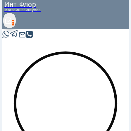
Инт Флор
Магазин плинтусов
0