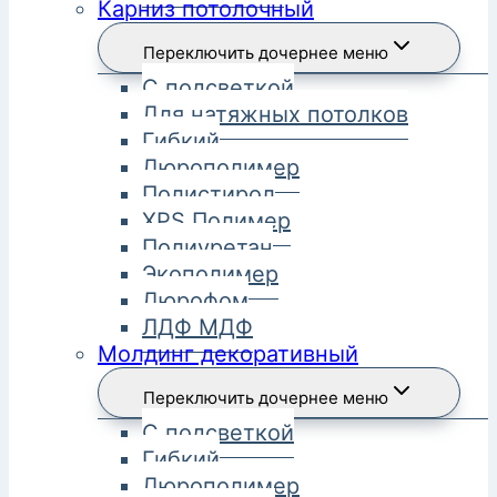
Карниз потолочный
Переключить дочернее меню
С подсветкой
Для натяжных потолков
Гибкий
Дюрополимер
Полистирол
XPS Полимер
Полиуретан
Экополимер
Дюрофом
ЛДФ МДФ
Молдинг декоративный
Переключить дочернее меню
С подсветкой
Гибкий
Дюрополимер