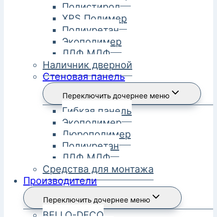
Полистирол
XPS Полимер
Полиуретан
Экополимер
ЛДФ МДФ
Наличник дверной
Стеновая панель
Переключить дочернее меню
Гибкая панель
Экополимер
Дюрополимер
Полиуретан
ЛДФ МДФ
Средства для монтажа
Производители
Переключить дочернее меню
BELLO-DECO