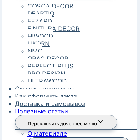
COSCA DECOR
DEARTIO
FEZARD
FINITURA DECOR
HIWOOD
LIKORN
NMC
ORAC DECOR
PERFECT PLUS
PRO DESIGN
ULTRAWOOD
Окраска плинтусов
Как оформить заказ
Доставка и самовывоз
Полезные статьи
Переключить дочернее меню
О материале