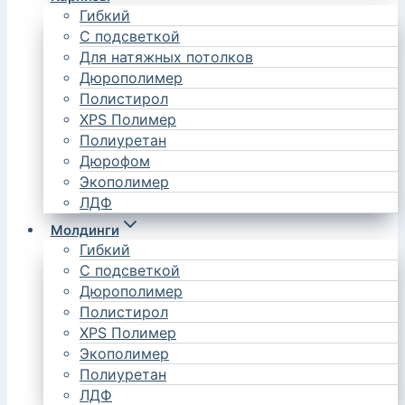
Гибкий
С подсветкой
Для натяжных потолков
Дюрополимер
Полистирол
XPS Полимер
Полиуретан
Дюрофом
Экополимер
ЛДФ
Молдинги
Гибкий
С подсветкой
Дюрополимер
Полистирол
XPS Полимер
Экополимер
Полиуретан
ЛДФ