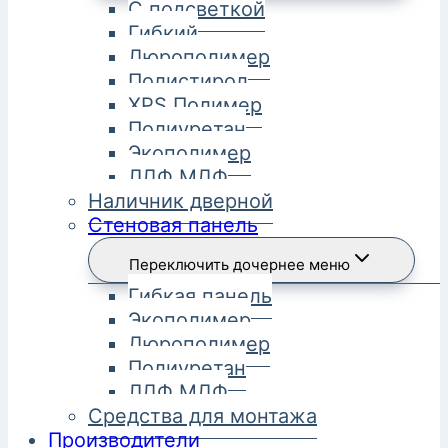
С подсветкой
Гибкий
Дюрополимер
Полистирол
XPS Полимер
Полиуретан
Экополимер
ЛДФ МДФ
Наличник дверной
Стеновая панель
Переключить дочернее меню
Гибкая панель
Экополимер
Дюрополимер
Полиуретан
ЛДФ МДФ
Средства для монтажа
Производители