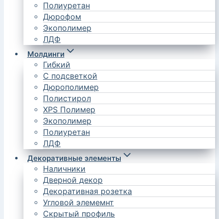
Полиуретан
Дюрофом
Экополимер
ЛДФ
Молдинги
Гибкий
С подсветкой
Дюрополимер
Полистирол
XPS Полимер
Экополимер
Полиуретан
ЛДФ
Декоративные элементы
Наличники
Дверной декор
Декоративная розетка
Угловой элемемнт
Скрытый профиль