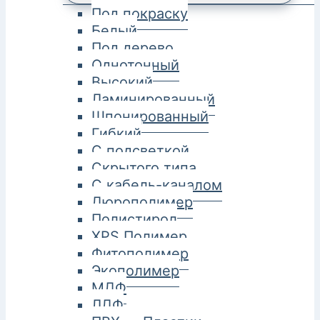
Под покраску
Белый
Под дерево
Однотонный
Высокий
Ламинированный
Шпонированный
Гибкий
С подсветкой
Скрытого типа
С кабель-каналом
Дюрополимер
Полистирол
XPS Полимер
Фитополимер
Экополимер
МДФ
ЛДФ