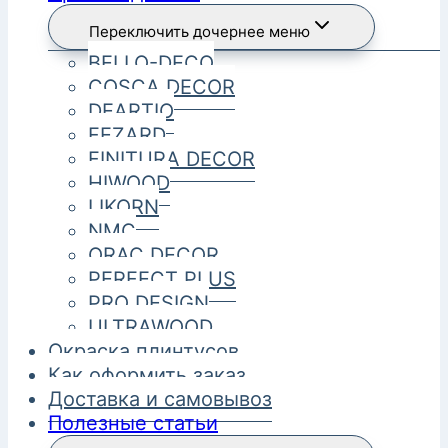
Переключить дочернее меню
BELLO-DECO
COSCA DECOR
DEARTIO
FEZARD
FINITURA DECOR
HIWOOD
LIKORN
NMC
ORAC DECOR
PERFECT PLUS
PRO DESIGN
ULTRAWOOD
Окраска плинтусов
Как оформить заказ
Доставка и самовывоз
Полезные статьи