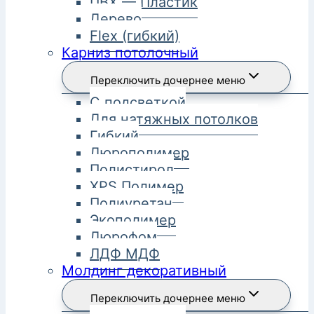
ПВХ — Пластик
Дерево
Flex (гибкий)
Карниз потолочный
Переключить дочернее меню
С подсветкой
Для натяжных потолков
Гибкий
Дюрополимер
Полистирол
XPS Полимер
Полиуретан
Экополимер
Дюрофом
ЛДФ МДФ
Молдинг декоративный
Переключить дочернее меню