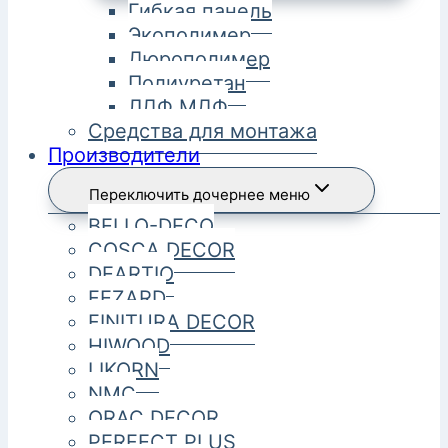
Гибкая панель
Экополимер
Дюрополимер
Полиуретан
ЛДФ МДФ
Средства для монтажа
Производители
Переключить дочернее меню
BELLO-DECO
COSCA DECOR
DEARTIO
FEZARD
FINITURA DECOR
HIWOOD
LIKORN
NMC
ORAC DECOR
PERFECT PLUS