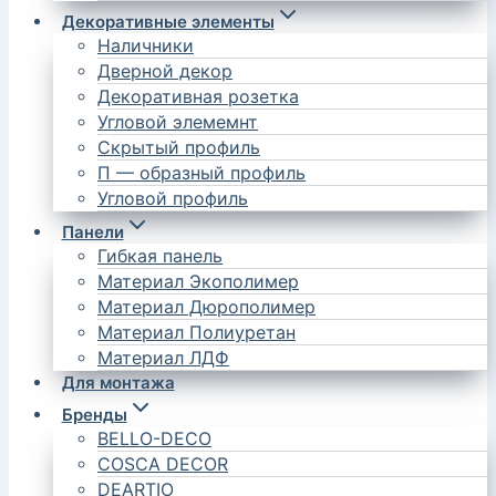
Декоративные элементы
Наличники
Дверной декор
Декоративная розетка
Угловой элемемнт
Скрытый профиль
П — образный профиль
Угловой профиль
Панели
Гибкая панель
Материал Экополимер
Материал Дюрополимер
Материал Полиуретан
Материал ЛДФ
Для монтажа
Бренды
BELLO-DECO
COSCA DECOR
DEARTIO