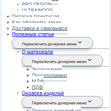
PRO DESIGN
ULTRAWOOD
Окраска плинтусов
Как оформить заказ
Доставка и самовывоз
Полезные статьи
Переключить дочернее меню
О материале
Переключить дочернее меню
Экополимер
Дюрополимер
МДФ
ЛДФ
Окраска изделий
Переключить дочернее меню
Окраска изделий из