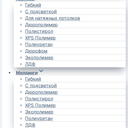
Гибкий
С подсветкой
Для натяжных потолков
Дюрополимер
Полистирол
XPS Полимер
Полиуретан
Дюрофом
Экополимер
ЛДФ
Молдинги
Гибкий
С подсветкой
Дюрополимер
Полистирол
XPS Полимер
Экополимер
Полиуретан
ЛДФ