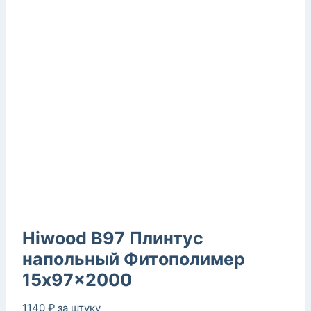
Hiwood B97 Плинтус
напольный Фитополимер
15x97x2000
1140
₽
за штуку