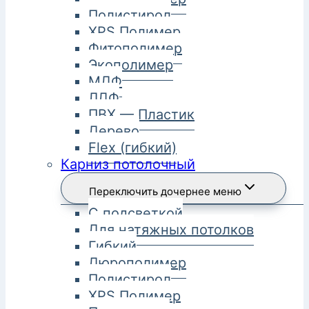
Полистирол
XPS Полимер
Фитополимер
Экополимер
МДФ
ЛДФ
ПВХ — Пластик
Дерево
Flex (гибкий)
Карниз потолочный
Переключить дочернее меню
С подсветкой
Для натяжных потолков
Гибкий
Дюрополимер
Полистирол
XPS Полимер