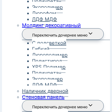
Полиуретан
Экополимер
Дюрофом
ЛДФ МДФ
Молдинг декоративный
Переключить дочернее меню
С подсветкой
Гибкий
Дюрополимер
Полистирол
XPS Полимер
Полиуретан
Экополимер
ЛДФ МДФ
Наличник дверной
Стеновая панель
Переключить дочернее меню