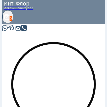
Инт Флор
Магазин плинтусов
0