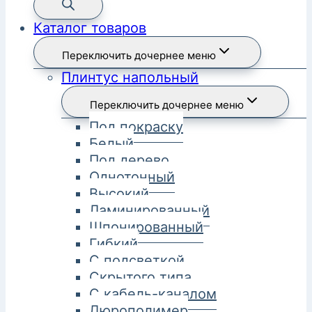
Каталог товаров
Переключить дочернее меню
Плинтус напольный
Переключить дочернее меню
Под покраску
Белый
Под дерево
Однотонный
Высокий
Ламинированный
Шпонированный
Гибкий
С подсветкой
Скрытого типа
С кабель-каналом
Дюрополимер