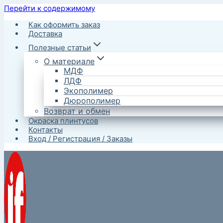
Перейти к содержимому
Как оформить заказ
Доставка
Полезные статьи
О материале
МДФ
ЛДФ
Экополимер
Дюрополимер
Возврат и обмен
Окраска плинтусов
Контакты
Вход / Регистрация / Заказы