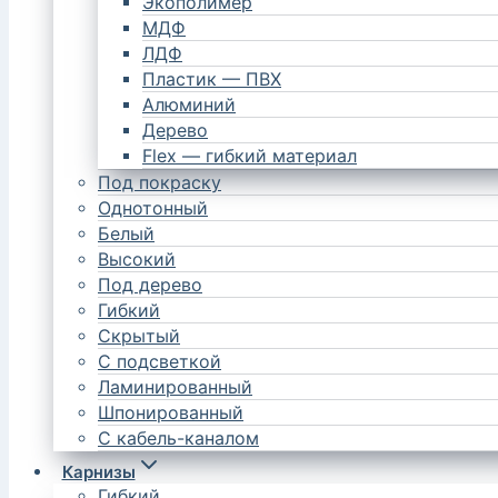
Экополимер
МДФ
ЛДФ
Пластик — ПВХ
Алюминий
Дерево
Flex — гибкий материал
Под покраску
Однотонный
Белый
Высокий
Под дерево
Гибкий
Скрытый
С подсветкой
Ламинированный
Шпонированный
С кабель-каналом
Карнизы
Гибкий