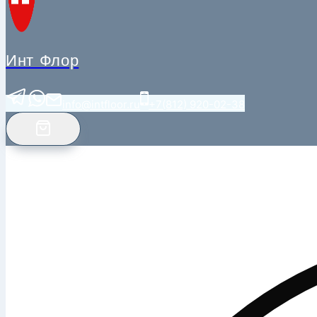
Инт Флор
info@intfloor.ru
+7(812) 920-02-38