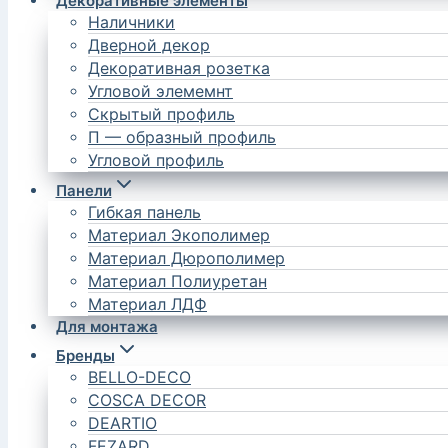
Декоративные элементы
Наличники
Дверной декор
Декоративная розетка
Угловой элемемнт
Скрытый профиль
П — образный профиль
Угловой профиль
Панели
Гибкая панель
Материал Экополимер
Материал Дюрополимер
Материал Полиуретан
Материал ЛДФ
Для монтажа
Бренды
BELLO-DECO
COSCA DECOR
DEARTIO
FEZARD