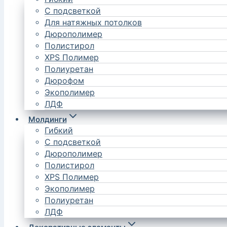
С подсветкой
Для натяжных потолков
Дюрополимер
Полистирол
XPS Полимер
Полиуретан
Дюрофом
Экополимер
ЛДФ
Молдинги
Гибкий
С подсветкой
Дюрополимер
Полистирол
XPS Полимер
Экополимер
Полиуретан
ЛДФ