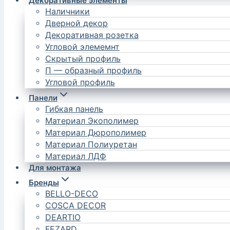
Декоративные элементы
Наличники
Дверной декор
Декоративная розетка
Угловой элемемнт
Скрытый профиль
П — образный профиль
Угловой профиль
Панели
Гибкая панель
Материал Экополимер
Материал Дюрополимер
Материал Полиуретан
Материал ЛДФ
Для монтажа
Бренды
BELLO-DECO
COSCA DECOR
DEARTIO
FEZARD