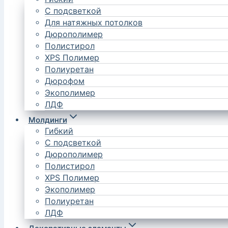
С подсветкой
Для натяжных потолков
Дюрополимер
Полистирол
XPS Полимер
Полиуретан
Дюрофом
Экополимер
ЛДФ
Молдинги
Гибкий
С подсветкой
Дюрополимер
Полистирол
XPS Полимер
Экополимер
Полиуретан
ЛДФ