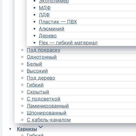
Экополимер
МДФ
ЛДФ
Пластик — ПВХ
Алюминий
Дерево
Flex — гибкий материал
Под покраску
Однотонный
Белый
Высокий
Под дерево
Гибкий
Скрытый
С подсветкой
Ламинированный
Шпонированный
С кабель-каналом
Карнизы
Гибкий