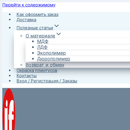
Перейти к содержимому
Как оформить заказ
Доставка
Полезные статьи
О материале
МДФ
ЛДФ
Экополимер
Дюрополимер
Возврат и обмен
Окраска плинтусов
Контакты
Вход / Регистрация / Заказы