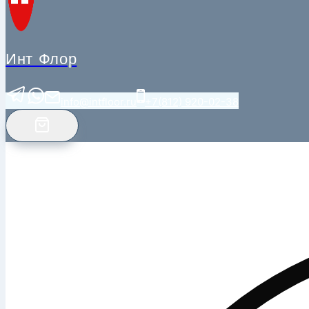
Инт Флор
info@intfloor.ru
+7(812) 920-02-38