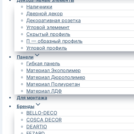
Декоративные элементы
Наличники
Дверной декор
Декоративная розетка
Угловой элемемнт
Скрытый профиль
П — образный профиль
Угловой профиль
Панели
Гибкая панель
Материал Экополимер
Материал Дюрополимер
Материал Полиуретан
Материал ЛДФ
Для монтажа
Бренды
BELLO-DECO
COSCA DECOR
DEARTIO
FEZARD