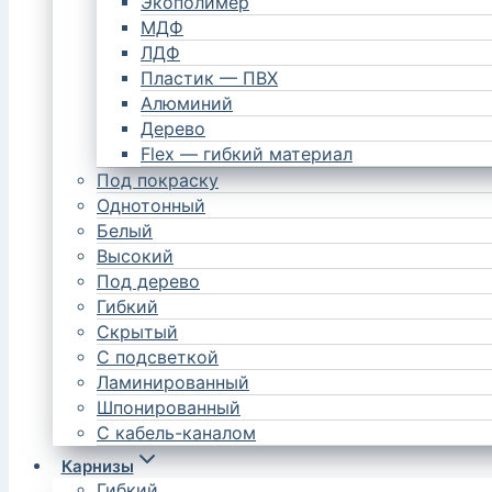
Экополимер
МДФ
ЛДФ
Пластик — ПВХ
Алюминий
Дерево
Flex — гибкий материал
Под покраску
Однотонный
Белый
Высокий
Под дерево
Гибкий
Скрытый
С подсветкой
Ламинированный
Шпонированный
С кабель-каналом
Карнизы
Гибкий