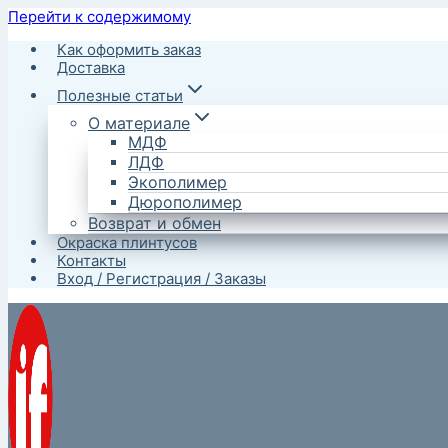
Перейти к содержимому
Как оформить заказ
Доставка
Полезные статьи
О материале
МДФ
ЛДФ
Экополимер
Дюрополимер
Возврат и обмен
Окраска плинтусов
Контакты
Вход / Регистрация / Заказы