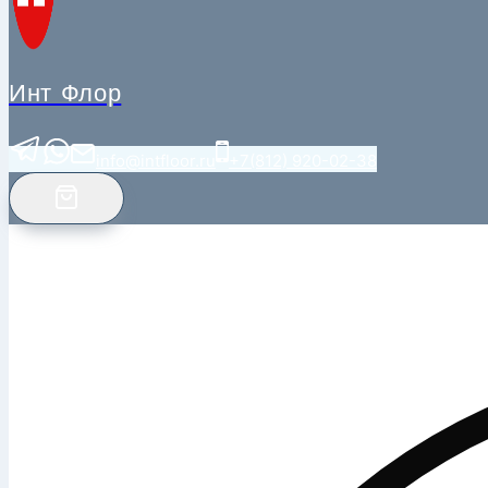
Инт Флор
info@intfloor.ru
+7(812) 920-02-38