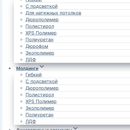
С подсветкой
Для натяжных потолков
Дюрополимер
Полистирол
XPS Полимер
Полиуретан
Дюрофом
Экополимер
ЛДФ
Молдинги
Гибкий
С подсветкой
Дюрополимер
Полистирол
XPS Полимер
Экополимер
Полиуретан
ЛДФ