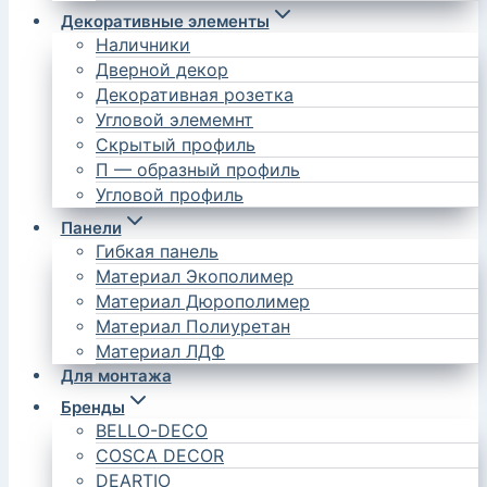
Декоративные элементы
Наличники
Дверной декор
Декоративная розетка
Угловой элемемнт
Скрытый профиль
П — образный профиль
Угловой профиль
Панели
Гибкая панель
Материал Экополимер
Материал Дюрополимер
Материал Полиуретан
Материал ЛДФ
Для монтажа
Бренды
BELLO-DECO
COSCA DECOR
DEARTIO