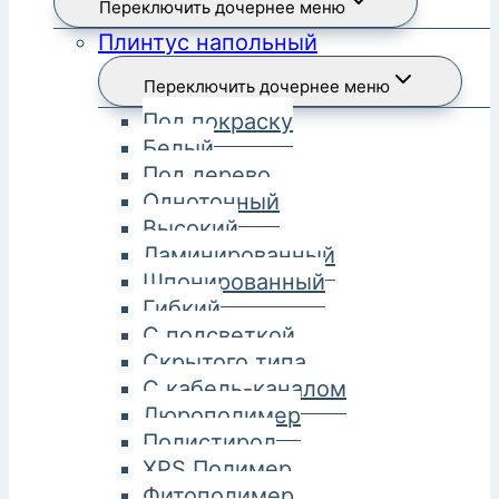
Переключить дочернее меню
Плинтус напольный
Переключить дочернее меню
Под покраску
Белый
Под дерево
Однотонный
Высокий
Ламинированный
Шпонированный
Гибкий
С подсветкой
Скрытого типа
С кабель-каналом
Дюрополимер
Полистирол
XPS Полимер
Фитополимер