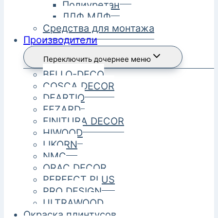
Полиуретан
ЛДФ МДФ
Средства для монтажа
Производители
Переключить дочернее меню
BELLO-DECO
COSCA DECOR
DEARTIO
FEZARD
FINITURA DECOR
HIWOOD
LIKORN
NMC
ORAC DECOR
PERFECT PLUS
PRO DESIGN
ULTRAWOOD
Окраска плинтусов