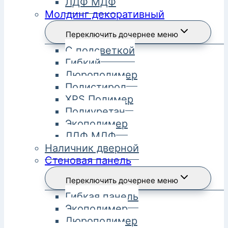
ЛДФ МДФ
Молдинг декоративный
Переключить дочернее меню
С подсветкой
Гибкий
Дюрополимер
Полистирол
XPS Полимер
Полиуретан
Экополимер
ЛДФ МДФ
Наличник дверной
Стеновая панель
Переключить дочернее меню
Гибкая панель
Экополимер
Дюрополимер