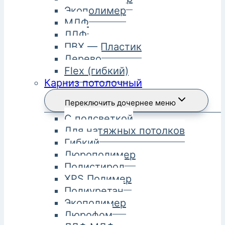
Экополимер
МДФ
ЛДФ
ПВХ — Пластик
Дерево
Flex (гибкий)
Карниз потолочный
Переключить дочернее меню
С подсветкой
Для натяжных потолков
Гибкий
Дюрополимер
Полистирол
XPS Полимер
Полиуретан
Экополимер
Дюрофом