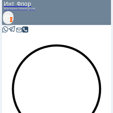
Инт Флор
Магазин плинтусов
0