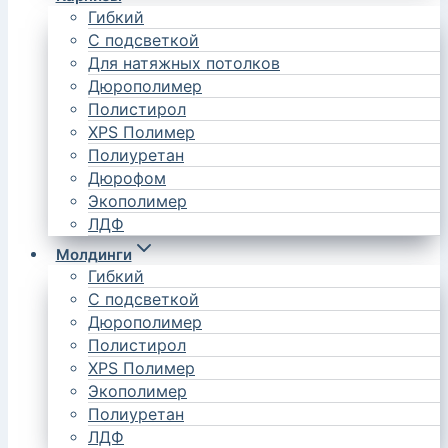
Гибкий
С подсветкой
Для натяжных потолков
Дюрополимер
Полистирол
XPS Полимер
Полиуретан
Дюрофом
Экополимер
ЛДФ
Молдинги
Гибкий
С подсветкой
Дюрополимер
Полистирол
XPS Полимер
Экополимер
Полиуретан
ЛДФ