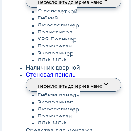
Переключить дочернее меню
С подсветкой
Гибкий
Дюрополимер
Полистирол
XPS Полимер
Полиуретан
Экополимер
ЛДФ МДФ
Наличник дверной
Стеновая панель
Переключить дочернее меню
Гибкая панель
Экополимер
Дюрополимер
Полиуретан
ЛДФ МДФ
Средства для монтажа