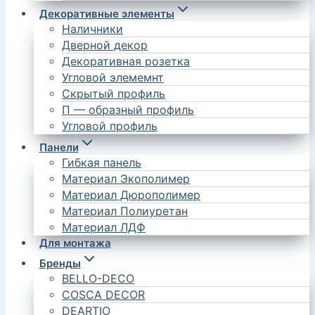
Декоративные элементы
Наличники
Дверной декор
Декоративная розетка
Угловой элемемнт
Скрытый профиль
П — образный профиль
Угловой профиль
Панели
Гибкая панель
Материал Экополимер
Материал Дюрополимер
Материал Полиуретан
Материал ЛДФ
Для монтажа
Бренды
BELLO-DECO
COSCA DECOR
DEARTIO