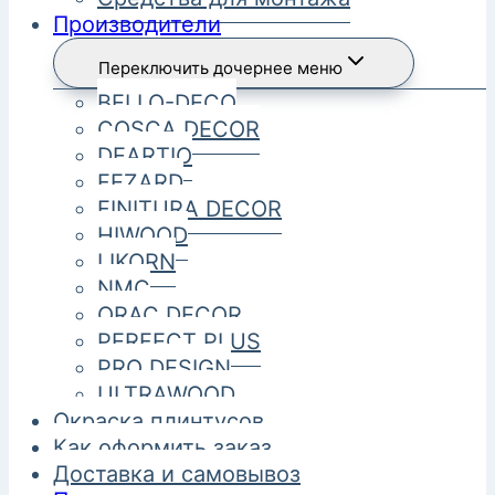
Производители
Переключить дочернее меню
BELLO-DECO
COSCA DECOR
DEARTIO
FEZARD
FINITURA DECOR
HIWOOD
LIKORN
NMC
ORAC DECOR
PERFECT PLUS
PRO DESIGN
ULTRAWOOD
Окраска плинтусов
Как оформить заказ
Доставка и самовывоз