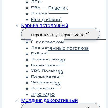
ЛДФ
ПВХ — Пластик
Дерево
Flex (гибкий)
Карниз потолочный
Переключить дочернее меню
С подсветкой
Для натяжных потолков
Гибкий
Дюрополимер
Полистирол
XPS Полимер
Полиуретан
Экополимер
Дюрофом
ЛДФ МДФ
Молдинг декоративный