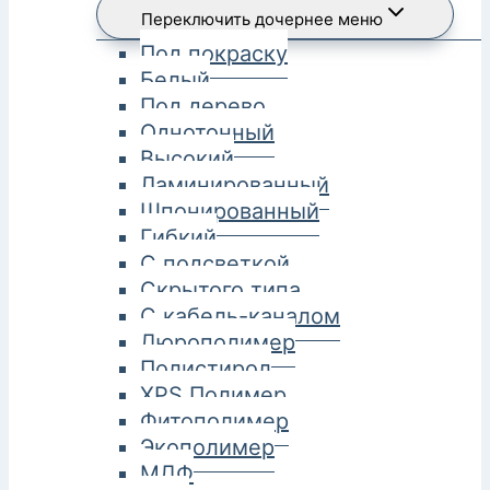
Переключить дочернее меню
Под покраску
Белый
Под дерево
Однотонный
Высокий
Ламинированный
Шпонированный
Гибкий
С подсветкой
Скрытого типа
С кабель-каналом
Дюрополимер
Полистирол
XPS Полимер
Фитополимер
Экополимер
МДФ