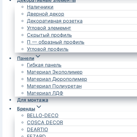
Декоративные элементы
Наличники
Дверной декор
Декоративная розетка
Угловой элемемнт
Скрытый профиль
П — образный профиль
Угловой профиль
Панели
Гибкая панель
Материал Экополимер
Материал Дюрополимер
Материал Полиуретан
Материал ЛДФ
Для монтажа
Бренды
BELLO-DECO
COSCA DECOR
DEARTIO
FEZARD