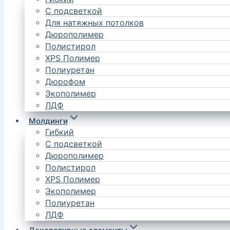
С подсветкой
Для натяжных потолков
Дюрополимер
Полистирол
XPS Полимер
Полиуретан
Дюрофом
Экополимер
ЛДФ
Молдинги
Гибкий
С подсветкой
Дюрополимер
Полистирол
XPS Полимер
Экополимер
Полиуретан
ЛДФ