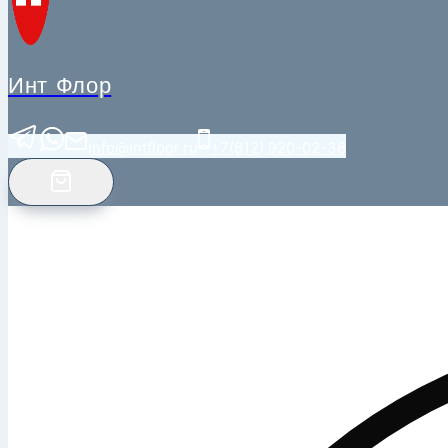
Инт Флор
info@intfloor.ru
+7(812) 920-02-38