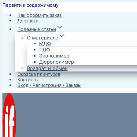
Перейти к содержимому
Как оформить заказ
Доставка
Полезные статьи
О материале
МДФ
ЛДФ
Экополимер
Дюрополимер
Возврат и обмен
Окраска плинтусов
Контакты
Вход / Регистрация / Заказы