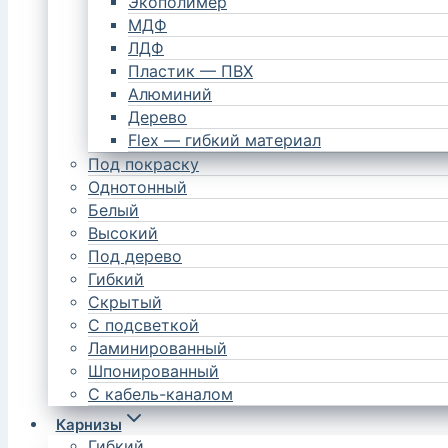
Экополимер
МДФ
ЛДФ
Пластик — ПВХ
Алюминий
Дерево
Flex — гибкий материал
Под покраску
Однотонный
Белый
Высокий
Под дерево
Гибкий
Скрытый
С подсветкой
Ламинированный
Шпонированный
С кабель-каналом
Карнизы
Гибкий