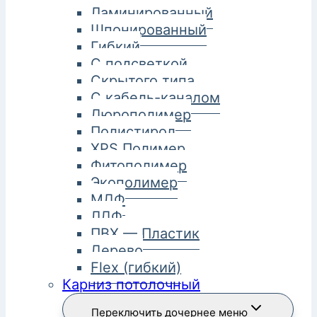
Ламинированный
Шпонированный
Гибкий
С подсветкой
Скрытого типа
С кабель-каналом
Дюрополимер
Полистирол
XPS Полимер
Фитополимер
Экополимер
МДФ
ЛДФ
ПВХ — Пластик
Дерево
Flex (гибкий)
Карниз потолочный
Переключить дочернее меню