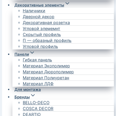
Декоративные элементы
Наличники
Дверной декор
Декоративная розетка
Угловой элемемнт
Скрытый профиль
П — образный профиль
Угловой профиль
Панели
Гибкая панель
Материал Экополимер
Материал Дюрополимер
Материал Полиуретан
Материал ЛДФ
Для монтажа
Бренды
BELLO-DECO
COSCA DECOR
DEARTIO