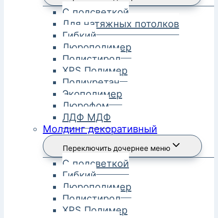
С подсветкой
Для натяжных потолков
Гибкий
Дюрополимер
Полистирол
XPS Полимер
Полиуретан
Экополимер
Дюрофом
ЛДФ МДФ
Молдинг декоративный
Переключить дочернее меню
С подсветкой
Гибкий
Дюрополимер
Полистирол
XPS Полимер