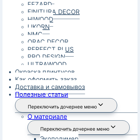
FEZARD
FINITURA DECOR
HIWOOD
LIKORN
NMC
ORAC DECOR
PERFECT PLUS
PRO DESIGN
ULTRAWOOD
Окраска плинтусов
Как оформить заказ
Доставка и самовывоз
Полезные статьи
Переключить дочернее меню
О материале
Переключить дочернее меню
Экополимер