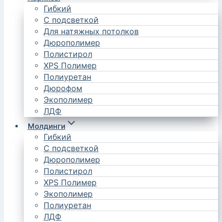
Гибкий
С подсветкой
Для натяжных потолков
Дюрополимер
Полистирол
XPS Полимер
Полиуретан
Дюрофом
Экополимер
ЛДФ
Молдинги
Гибкий
С подсветкой
Дюрополимер
Полистирол
XPS Полимер
Экополимер
Полиуретан
ЛДФ