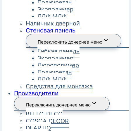
Полиуретан
Экополимер
ЛДФ МДФ
Наличник дверной
Стеновая панель
Переключить дочернее меню
Гибкая панель
Экополимер
Дюрополимер
Полиуретан
ЛДФ МДФ
Средства для монтажа
Производители
Переключить дочернее меню
BELLO-DECO
COSCA DECOR
DEARTIO