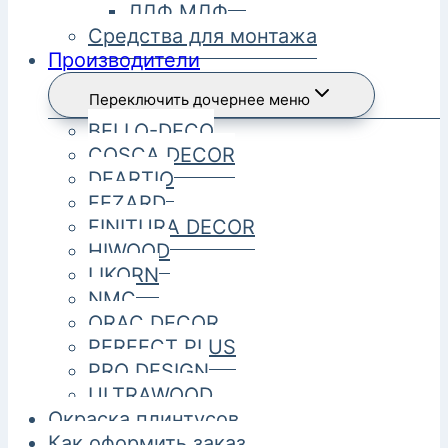
ЛДФ МДФ
Средства для монтажа
Производители
Переключить дочернее меню
BELLO-DECO
COSCA DECOR
DEARTIO
FEZARD
FINITURA DECOR
HIWOOD
LIKORN
NMC
ORAC DECOR
PERFECT PLUS
PRO DESIGN
ULTRAWOOD
Окраска плинтусов
Как оформить заказ