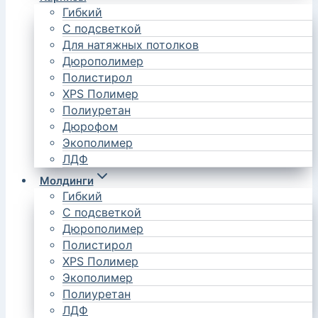
Гибкий
С подсветкой
Для натяжных потолков
Дюрополимер
Полистирол
XPS Полимер
Полиуретан
Дюрофом
Экополимер
ЛДФ
Молдинги
Гибкий
С подсветкой
Дюрополимер
Полистирол
XPS Полимер
Экополимер
Полиуретан
ЛДФ