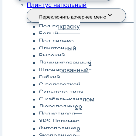
Плинтус напольный
Переключить дочернее меню
Под покраску
Белый
Под дерево
Однотонный
Высокий
Ламинированный
Шпонированный
Гибкий
С подсветкой
Скрытого типа
С кабель-каналом
Дюрополимер
Полистирол
XPS Полимер
Фитополимер
Экополимер