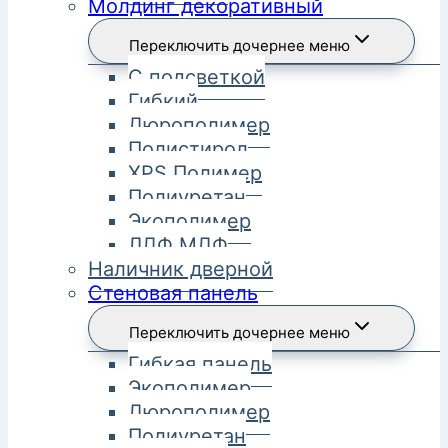
Молдинг декоративный
Переключить дочернее меню
С подсветкой
Гибкий
Дюрополимер
Полистирол
XPS Полимер
Полиуретан
Экополимер
ЛДФ МДФ
Наличник дверной
Стеновая панель
Переключить дочернее меню
Гибкая панель
Экополимер
Дюрополимер
Полиуретан