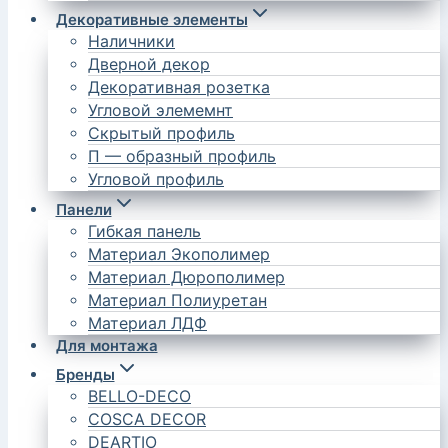
Декоративные элементы
Наличники
Дверной декор
Декоративная розетка
Угловой элемемнт
Скрытый профиль
П — образный профиль
Угловой профиль
Панели
Гибкая панель
Материал Экополимер
Материал Дюрополимер
Материал Полиуретан
Материал ЛДФ
Для монтажа
Бренды
BELLO-DECO
COSCA DECOR
DEARTIO