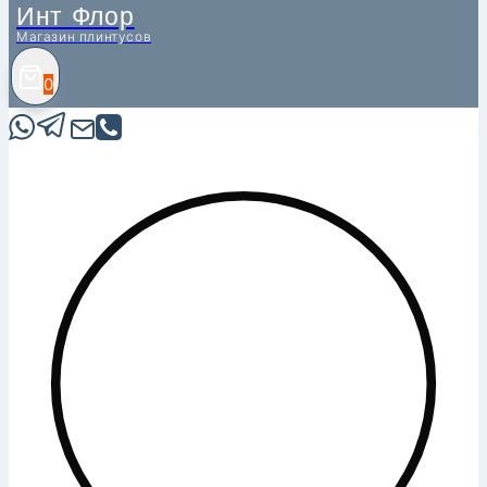
Инт Флор
Магазин плинтусов
0