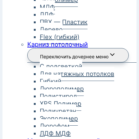
МДФ
ЛДФ
ПВХ — Пластик
Дерево
Flex (гибкий)
Карниз потолочный
Переключить дочернее меню
С подсветкой
Для натяжных потолков
Гибкий
Дюрополимер
Полистирол
XPS Полимер
Полиуретан
Экополимер
Дюрофом
ЛДФ МДФ