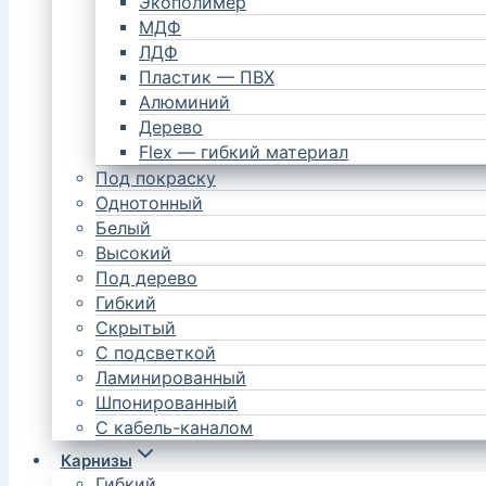
Экополимер
МДФ
ЛДФ
Пластик — ПВХ
Алюминий
Дерево
Flex — гибкий материал
Под покраску
Однотонный
Белый
Высокий
Под дерево
Гибкий
Скрытый
С подсветкой
Ламинированный
Шпонированный
С кабель-каналом
Карнизы
Гибкий