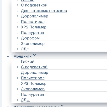
С подсветкой
Для натяжных потолков
Дюрополимер
Полистирол
XPS Полимер
Полиуретан
Дюрофом
Экополимер
ЛДФ
Молдинги
Гибкий
С подсветкой
Дюрополимер
Полистирол
XPS Полимер
Экополимер
Полиуретан
ЛДФ