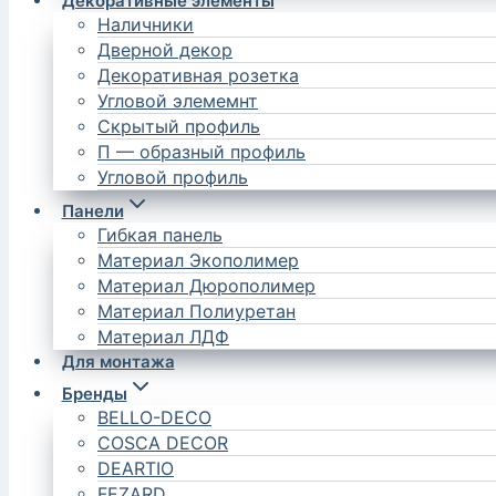
Декоративные элементы
Наличники
Дверной декор
Декоративная розетка
Угловой элемемнт
Скрытый профиль
П — образный профиль
Угловой профиль
Панели
Гибкая панель
Материал Экополимер
Материал Дюрополимер
Материал Полиуретан
Материал ЛДФ
Для монтажа
Бренды
BELLO-DECO
COSCA DECOR
DEARTIO
FEZARD