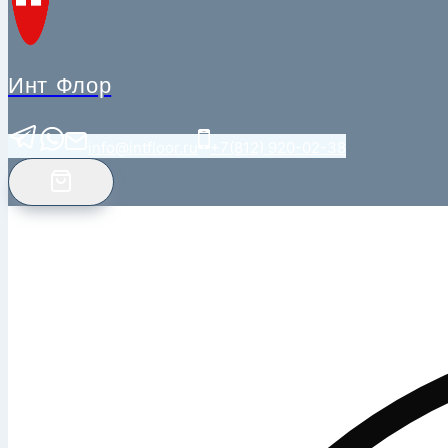
Инт Флор
info@intfloor.ru
+7(812) 920-02-38