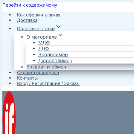
Перейти к содержимому
Как оформить заказ
Доставка
Полезные статьи
О материале
МДФ
ЛДФ
Экополимер
Дюрополимер
Возврат и обмен
Окраска плинтусов
Контакты
Вход / Регистрация / Заказы