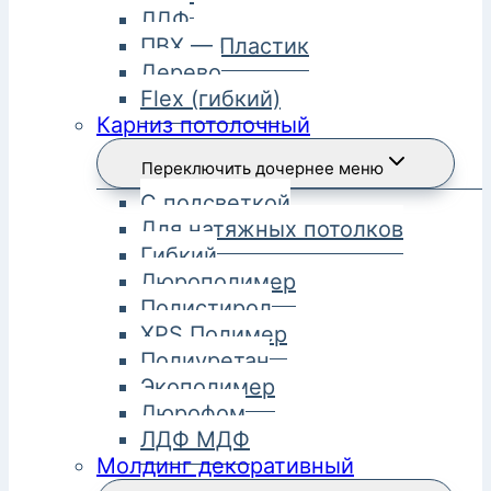
ЛДФ
ПВХ — Пластик
Дерево
Flex (гибкий)
Карниз потолочный
Переключить дочернее меню
С подсветкой
Для натяжных потолков
Гибкий
Дюрополимер
Полистирол
XPS Полимер
Полиуретан
Экополимер
Дюрофом
ЛДФ МДФ
Молдинг декоративный