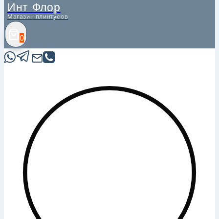
Инт Флор
Магазин плинтусов
0