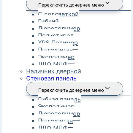
Переключить дочернее меню
С подсветкой
Гибкий
Дюрополимер
Полистирол
XPS Полимер
Полиуретан
Экополимер
ЛДФ МДФ
Наличник дверной
Стеновая панель
Переключить дочернее меню
Гибкая панель
Экополимер
Дюрополимер
Полиуретан
ЛДФ МДФ