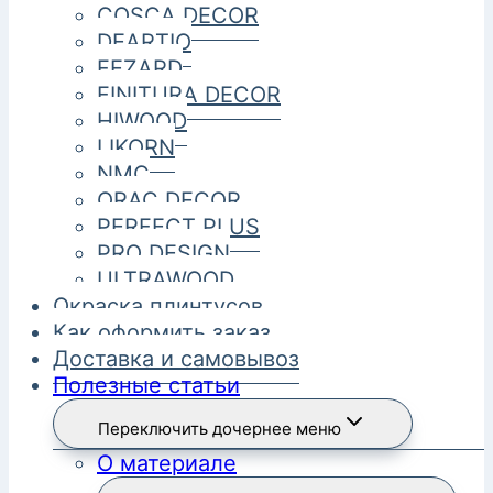
COSCA DECOR
DEARTIO
FEZARD
FINITURA DECOR
HIWOOD
LIKORN
NMC
ORAC DECOR
PERFECT PLUS
PRO DESIGN
ULTRAWOOD
Окраска плинтусов
Как оформить заказ
Доставка и самовывоз
Полезные статьи
Переключить дочернее меню
О материале