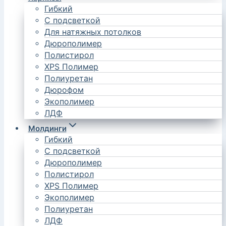
Гибкий
С подсветкой
Для натяжных потолков
Дюрополимер
Полистирол
XPS Полимер
Полиуретан
Дюрофом
Экополимер
ЛДФ
Молдинги
Гибкий
С подсветкой
Дюрополимер
Полистирол
XPS Полимер
Экополимер
Полиуретан
ЛДФ