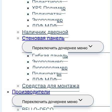
Полистирол
XPS Полимер
Полиуретан
Экополимер
ЛДФ МДФ
Наличник дверной
Стеновая панель
Переключить дочернее меню
Гибкая панель
Экополимер
Дюрополимер
Полиуретан
ЛДФ МДФ
Средства для монтажа
Производители
Переключить дочернее меню
BELLO-DECO