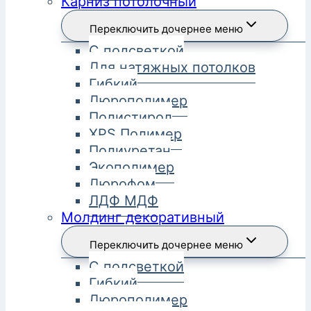
Карниз потолочный
Переключить дочернее меню
С подсветкой
Для натяжных потолков
Гибкий
Дюрополимер
Полистирол
XPS Полимер
Полиуретан
Экополимер
Дюрофом
ЛДФ МДФ
Молдинг декоративный
Переключить дочернее меню
С подсветкой
Гибкий
Дюрополимер