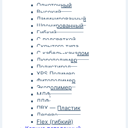
Однотонный
Высокий
Ламинированный
Шпонированный
Гибкий
С подсветкой
Скрытого типа
С кабель-каналом
Дюрополимер
Полистирол
XPS Полимер
Фитополимер
Экополимер
МДФ
ЛДФ
ПВХ — Пластик
Дерево
Flex (гибкий)