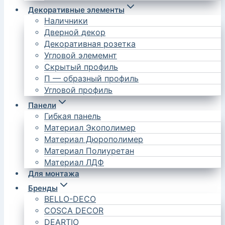
Декоративные элементы
Наличники
Дверной декор
Декоративная розетка
Угловой элемемнт
Скрытый профиль
П — образный профиль
Угловой профиль
Панели
Гибкая панель
Материал Экополимер
Материал Дюрополимер
Материал Полиуретан
Материал ЛДФ
Для монтажа
Бренды
BELLO-DECO
COSCA DECOR
DEARTIO