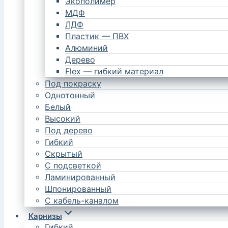
Экополимер
МДФ
ЛДФ
Пластик — ПВХ
Алюминий
Дерево
Flex — гибкий материал
Под покраску
Однотонный
Белый
Высокий
Под дерево
Гибкий
Скрытый
С подсветкой
Ламинированный
Шпонированный
С кабель-каналом
Карнизы
Гибкий