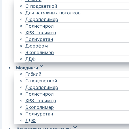
С подсветкой
Для натяжных потолков
Дюрополимер
Полистирол
XPS Полимер
Полиуретан
Дюрофом
Экополимер
ЛДФ
Молдинги
Гибкий
С подсветкой
Дюрополимер
Полистирол
XPS Полимер
Экополимер
Полиуретан
ЛДФ