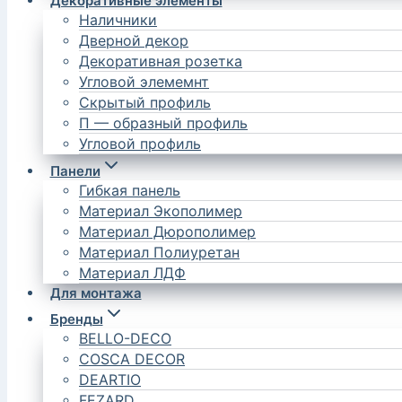
Декоративные элементы
Наличники
Дверной декор
Декоративная розетка
Угловой элемемнт
Скрытый профиль
П — образный профиль
Угловой профиль
Панели
Гибкая панель
Материал Экополимер
Материал Дюрополимер
Материал Полиуретан
Материал ЛДФ
Для монтажа
Бренды
BELLO-DECO
COSCA DECOR
DEARTIO
FEZARD