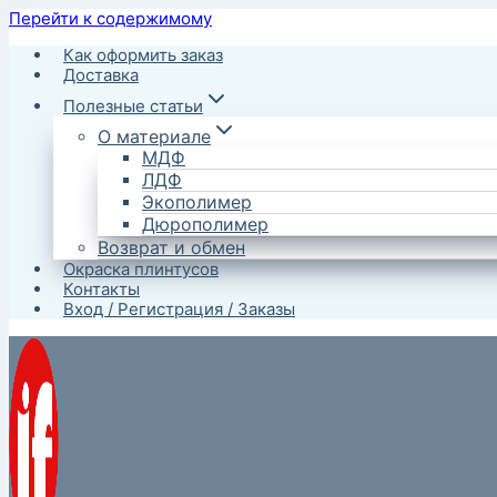
Перейти к содержимому
Как оформить заказ
Доставка
Полезные статьи
О материале
МДФ
ЛДФ
Экополимер
Дюрополимер
Возврат и обмен
Окраска плинтусов
Контакты
Вход / Регистрация / Заказы