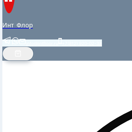
Инт Флор
info@intfloor.ru
+7(812) 920-02-38