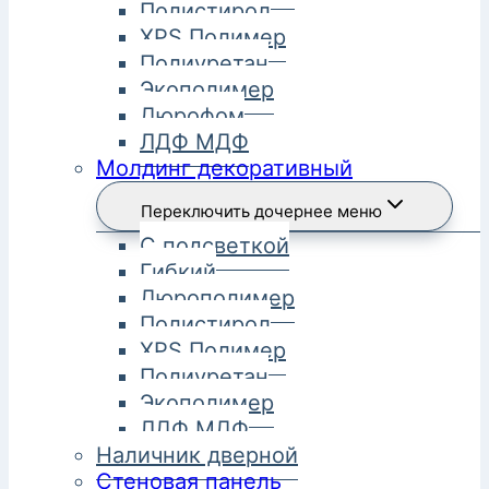
Полистирол
XPS Полимер
Полиуретан
Экополимер
Дюрофом
ЛДФ МДФ
Молдинг декоративный
Переключить дочернее меню
С подсветкой
Гибкий
Дюрополимер
Полистирол
XPS Полимер
Полиуретан
Экополимер
ЛДФ МДФ
Наличник дверной
Стеновая панель