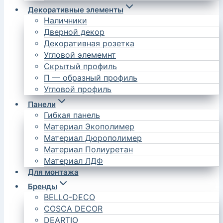
Декоративные элементы
Наличники
Дверной декор
Декоративная розетка
Угловой элемемнт
Скрытый профиль
П — образный профиль
Угловой профиль
Панели
Гибкая панель
Материал Экополимер
Материал Дюрополимер
Материал Полиуретан
Материал ЛДФ
Для монтажа
Бренды
BELLO-DECO
COSCA DECOR
DEARTIO