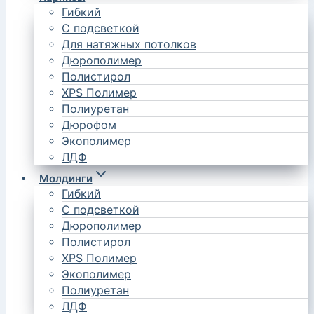
Гибкий
С подсветкой
Для натяжных потолков
Дюрополимер
Полистирол
XPS Полимер
Полиуретан
Дюрофом
Экополимер
ЛДФ
Молдинги
Гибкий
С подсветкой
Дюрополимер
Полистирол
XPS Полимер
Экополимер
Полиуретан
ЛДФ