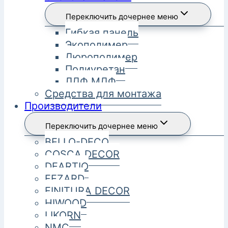
Переключить дочернее меню
Гибкая панель
Экополимер
Дюрополимер
Полиуретан
ЛДФ МДФ
Средства для монтажа
Производители
Переключить дочернее меню
BELLO-DECO
COSCA DECOR
DEARTIO
FEZARD
FINITURA DECOR
HIWOOD
LIKORN
NMC