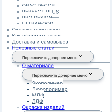
ORAC DECOR
PERFECT PLUS
PRO DESIGN
ULTRAWOOD
Окраска плинтусов
Как оформить заказ
Доставка и самовывоз
Полезные статьи
Переключить дочернее меню
О материале
Переключить дочернее меню
Экополимер
Дюрополимер
МДФ
ЛДФ
Окраска изделий