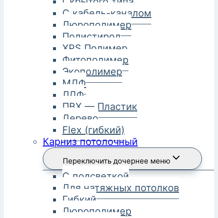
Скрытого типа
С кабель-каналом
Дюрополимер
Полистирол
XPS Полимер
Фитополимер
Экополимер
МДФ
ЛДФ
ПВХ — Пластик
Дерево
Flex (гибкий)
Карниз потолочный
Переключить дочернее меню
С подсветкой
Для натяжных потолков
Гибкий
Дюрополимер