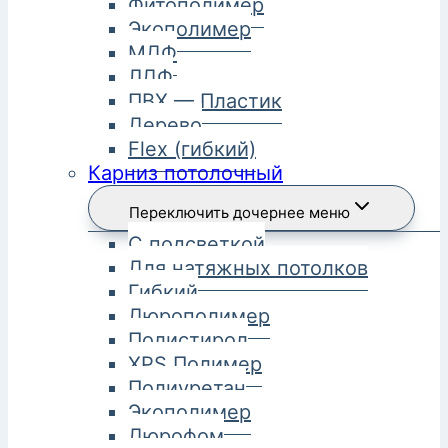
Фитополимер
Экополимер
МДФ
ЛДФ
ПВХ — Пластик
Дерево
Flex (гибкий)
Карниз потолочный
Переключить дочернее меню
С подсветкой
Для натяжных потолков
Гибкий
Дюрополимер
Полистирол
XPS Полимер
Полиуретан
Экополимер
Дюрофом