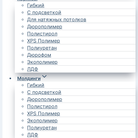
Гибкий
С подсветкой
Для натяжных потолков
Дюрополимер
Полистирол
XPS Полимер
Полиуретан
Дюрофом
Экополимер
ЛДФ
Молдинги
Гибкий
С подсветкой
Дюрополимер
Полистирол
XPS Полимер
Экополимер
Полиуретан
ЛДФ