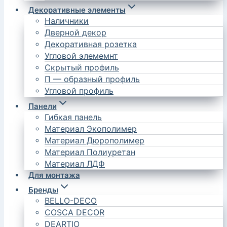
Декоративные элементы
Наличники
Дверной декор
Декоративная розетка
Угловой элемемнт
Скрытый профиль
П — образный профиль
Угловой профиль
Панели
Гибкая панель
Материал Экополимер
Материал Дюрополимер
Материал Полиуретан
Материал ЛДФ
Для монтажа
Бренды
BELLO-DECO
COSCA DECOR
DEARTIO