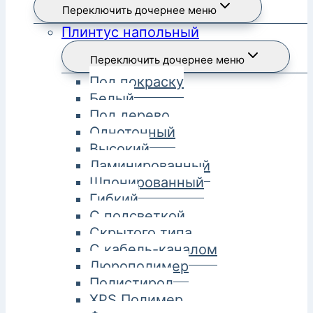
Переключить дочернее меню
Плинтус напольный
Переключить дочернее меню
Под покраску
Белый
Под дерево
Однотонный
Высокий
Ламинированный
Шпонированный
Гибкий
С подсветкой
Скрытого типа
С кабель-каналом
Дюрополимер
Полистирол
XPS Полимер