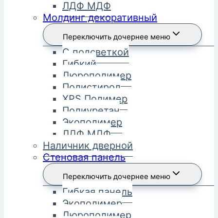
ЛДФ МДФ
Молдинг декоративный
Переключить дочернее меню
С подсветкой
Гибкий
Дюрополимер
Полистирол
XPS Полимер
Полиуретан
Экополимер
ЛДФ МДФ
Наличник дверной
Стеновая панель
Переключить дочернее меню
Гибкая панель
Экополимер
Дюрополимер