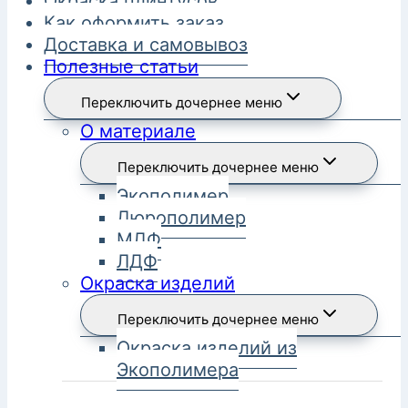
Окраска плинтусов
Как оформить заказ
Доставка и самовывоз
Полезные статьи
Переключить дочернее меню
О материале
Переключить дочернее меню
Экополимер
Дюрополимер
МДФ
ЛДФ
Окраска изделий
Переключить дочернее меню
Окраска изделий из
Экополимера