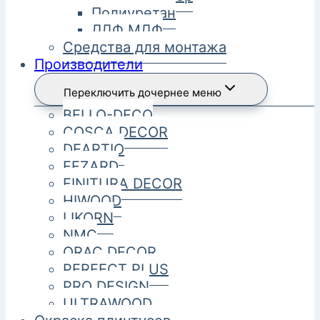
Полиуретан
ЛДФ МДФ
Средства для монтажа
Производители
Переключить дочернее меню
BELLO-DECO
COSCA DECOR
DEARTIO
FEZARD
FINITURA DECOR
HIWOOD
LIKORN
NMC
ORAC DECOR
PERFECT PLUS
PRO DESIGN
ULTRAWOOD