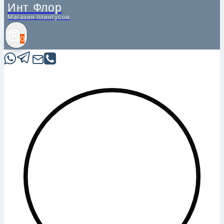
Инт Флор
Магазин плинтусов
0