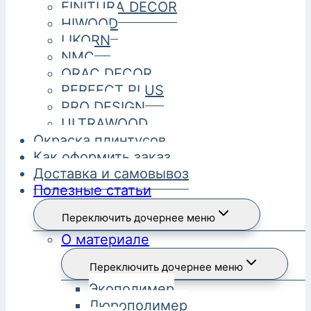
FINITURA DECOR
HIWOOD
LIKORN
NMC
ORAC DECOR
PERFECT PLUS
PRO DESIGN
ULTRAWOOD
Окраска плинтусов
Как оформить заказ
Доставка и самовывоз
Полезные статьи
Переключить дочернее меню
О материале
Переключить дочернее меню
Экополимер
Дюрополимер