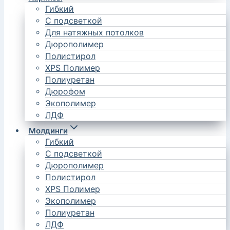
Гибкий
С подсветкой
Для натяжных потолков
Дюрополимер
Полистирол
XPS Полимер
Полиуретан
Дюрофом
Экополимер
ЛДФ
Молдинги
Гибкий
С подсветкой
Дюрополимер
Полистирол
XPS Полимер
Экополимер
Полиуретан
ЛДФ