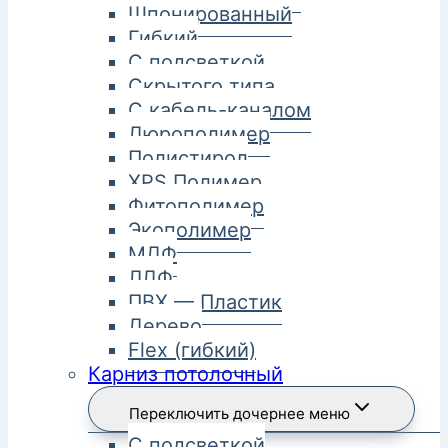
Шпонированный
Гибкий
С подсветкой
Скрытого типа
С кабель-каналом
Дюрополимер
Полистирол
XPS Полимер
Фитополимер
Экополимер
МДФ
ЛДФ
ПВХ — Пластик
Дерево
Flex (гибкий)
Карниз потолочный
Переключить дочернее меню
С подсветкой