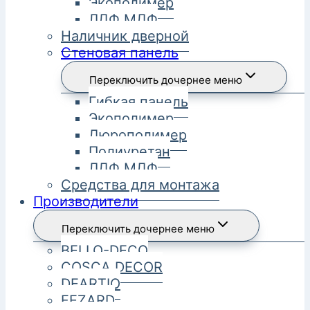
Экополимер
ЛДФ МДФ
Наличник дверной
Стеновая панель
Переключить дочернее меню
Гибкая панель
Экополимер
Дюрополимер
Полиуретан
ЛДФ МДФ
Средства для монтажа
Производители
Переключить дочернее меню
BELLO-DECO
COSCA DECOR
DEARTIO
FEZARD