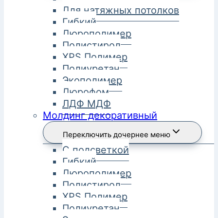
Для натяжных потолков
Гибкий
Дюрополимер
Полистирол
XPS Полимер
Полиуретан
Экополимер
Дюрофом
ЛДФ МДФ
Молдинг декоративный
Переключить дочернее меню
С подсветкой
Гибкий
Дюрополимер
Полистирол
XPS Полимер
Полиуретан