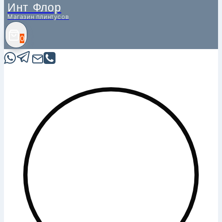
Инт Флор
Магазин плинтусов
0