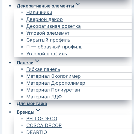
Декоративные элементы
Наличники
Дверной декор
Декоративная розетка
Угловой элемемнт
Скрытый профиль
П — образный профиль
Угловой профиль
Панели
Гибкая панель
Материал Экополимер
Материал Дюрополимер
Материал Полиуретан
Материал ЛДФ
Для монтажа
Бренды
BELLO-DECO
COSCA DECOR
DEARTIO