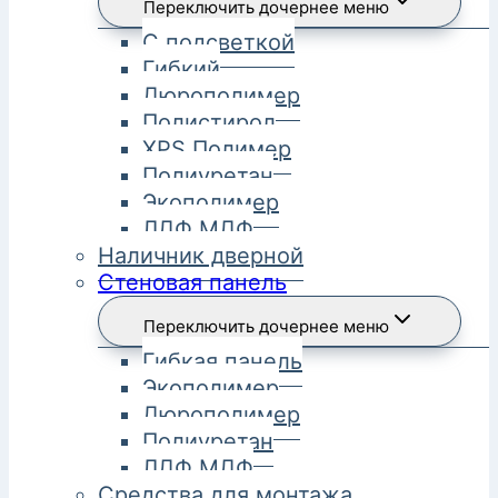
Переключить дочернее меню
С подсветкой
Гибкий
Дюрополимер
Полистирол
XPS Полимер
Полиуретан
Экополимер
ЛДФ МДФ
Наличник дверной
Стеновая панель
Переключить дочернее меню
Гибкая панель
Экополимер
Дюрополимер
Полиуретан
ЛДФ МДФ
Средства для монтажа