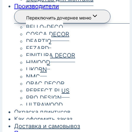
Производители
Переключить дочернее меню
BELLO-DECO
COSCA DECOR
DEARTIO
FEZARD
FINITURA DECOR
HIWOOD
LIKORN
NMC
ORAC DECOR
PERFECT PLUS
PRO DESIGN
ULTRAWOOD
Окраска плинтусов
Как оформить заказ
Доставка и самовывоз