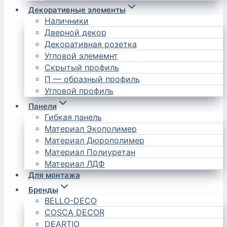
Декоративные элементы
Наличники
Дверной декор
Декоративная розетка
Угловой элемемнт
Скрытый профиль
П — образный профиль
Угловой профиль
Панели
Гибкая панель
Материал Экополимер
Материал Дюрополимер
Материал Полиуретан
Материал ЛДФ
Для монтажа
Бренды
BELLO-DECO
COSCA DECOR
DEARTIO