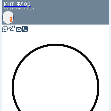
Инт Флор
Магазин плинтусов
0