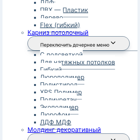
ЛДФ
ПВХ — Пластик
Дерево
Flex (гибкий)
Карниз потолочный
Переключить дочернее меню
С подсветкой
Для натяжных потолков
Гибкий
Дюрополимер
Полистирол
XPS Полимер
Полиуретан
Экополимер
Дюрофом
ЛДФ МДФ
Молдинг декоративный