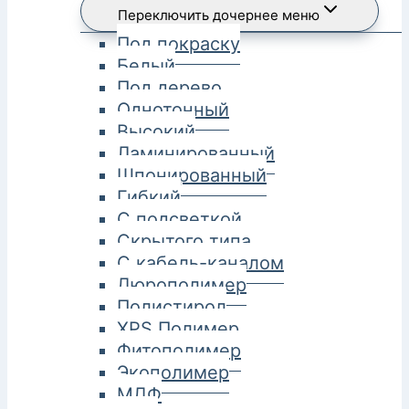
Переключить дочернее меню
Под покраску
Белый
Под дерево
Однотонный
Высокий
Ламинированный
Шпонированный
Гибкий
С подсветкой
Скрытого типа
С кабель-каналом
Дюрополимер
Полистирол
XPS Полимер
Фитополимер
Экополимер
МДФ