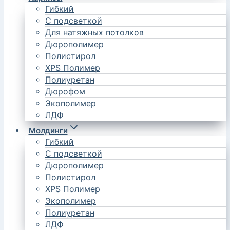
Гибкий
С подсветкой
Для натяжных потолков
Дюрополимер
Полистирол
XPS Полимер
Полиуретан
Дюрофом
Экополимер
ЛДФ
Молдинги
Гибкий
С подсветкой
Дюрополимер
Полистирол
XPS Полимер
Экополимер
Полиуретан
ЛДФ