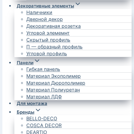
Декоративные элементы
Наличники
Дверной декор
Декоративная розетка
Угловой элемемнт
Скрытый профиль
П — образный профиль
Угловой профиль
Панели
Гибкая панель
Материал Экополимер
Материал Дюрополимер
Материал Полиуретан
Материал ЛДФ
Для монтажа
Бренды
BELLO-DECO
COSCA DECOR
DEARTIO