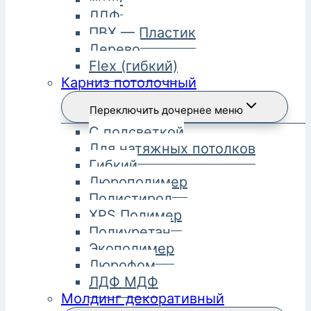
ЛДФ
ПВХ — Пластик
Дерево
Flex (гибкий)
Карниз потолочный
Переключить дочернее меню
С подсветкой
Для натяжных потолков
Гибкий
Дюрополимер
Полистирол
XPS Полимер
Полиуретан
Экополимер
Дюрофом
ЛДФ МДФ
Молдинг декоративный