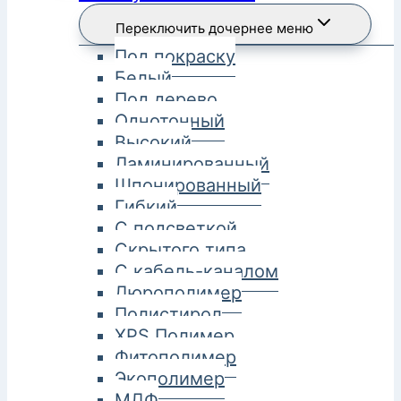
Переключить дочернее меню
Под покраску
Белый
Под дерево
Однотонный
Высокий
Ламинированный
Шпонированный
Гибкий
С подсветкой
Скрытого типа
С кабель-каналом
Дюрополимер
Полистирол
XPS Полимер
Фитополимер
Экополимер
МДФ