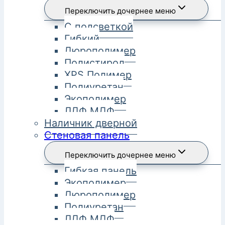
Переключить дочернее меню
С подсветкой
Гибкий
Дюрополимер
Полистирол
XPS Полимер
Полиуретан
Экополимер
ЛДФ МДФ
Наличник дверной
Стеновая панель
Переключить дочернее меню
Гибкая панель
Экополимер
Дюрополимер
Полиуретан
ЛДФ МДФ