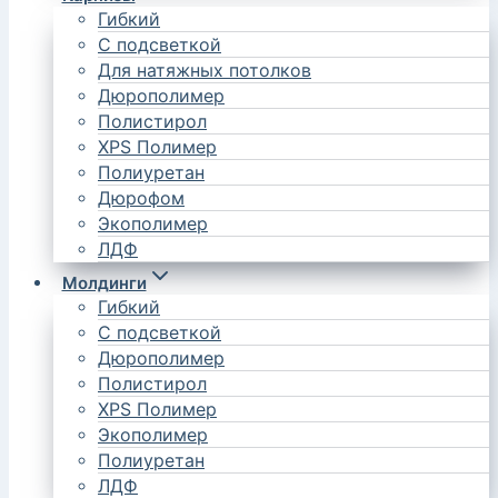
Гибкий
С подсветкой
Для натяжных потолков
Дюрополимер
Полистирол
XPS Полимер
Полиуретан
Дюрофом
Экополимер
ЛДФ
Молдинги
Гибкий
С подсветкой
Дюрополимер
Полистирол
XPS Полимер
Экополимер
Полиуретан
ЛДФ