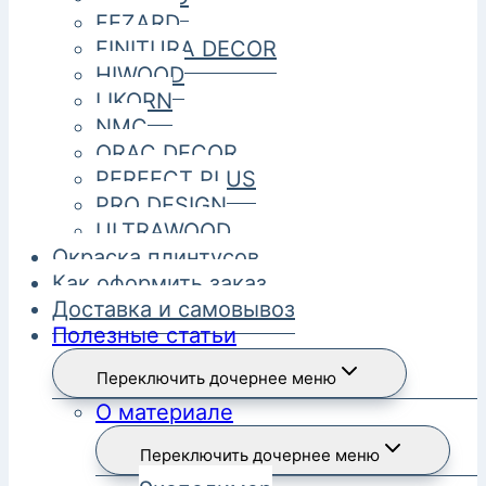
FEZARD
FINITURA DECOR
HIWOOD
LIKORN
NMC
ORAC DECOR
PERFECT PLUS
PRO DESIGN
ULTRAWOOD
Окраска плинтусов
Как оформить заказ
Доставка и самовывоз
Полезные статьи
Переключить дочернее меню
О материале
Переключить дочернее меню