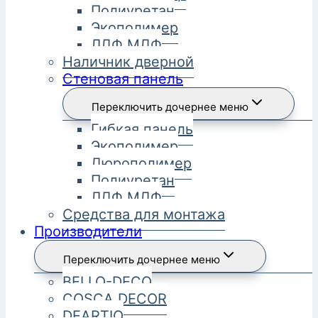
Полиуретан
Экополимер
ЛДФ МДФ
Наличник дверной
Стеновая панель
Переключить дочернее меню
Гибкая панель
Экополимер
Дюрополимер
Полиуретан
ЛДФ МДФ
Средства для монтажа
Производители
Переключить дочернее меню
BELLO-DECO
COSCA DECOR
DEARTIO