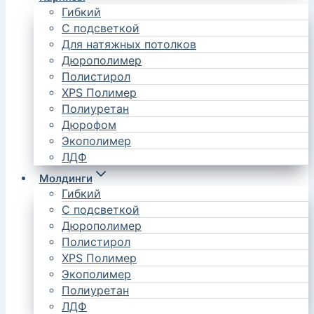
Гибкий
С подсветкой
Для натяжных потолков
Дюрополимер
Полистирол
XPS Полимер
Полиуретан
Дюрофом
Экополимер
ЛДФ
Молдинги
Гибкий
С подсветкой
Дюрополимер
Полистирол
XPS Полимер
Экополимер
Полиуретан
ЛДФ