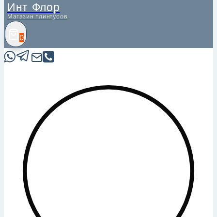
Инт Флор
Магазин плинтусов
0