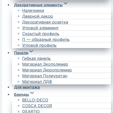
Декоративные элементы
Наличники
Дверной декор
Декоративная розетка
Угловой элемемнт
Скрытый профиль
П — образный профиль
Угловой профиль
Панели
Гибкая панель
Материал Экополимер
Материал Дюрополимер
Материал Полиуретан
Материал ЛДФ
Для монтажа
Бренды
BELLO-DECO
COSCA DECOR
DEARTIO