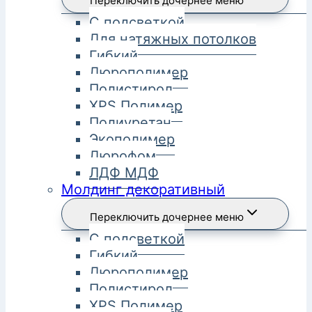
Переключить дочернее меню
С подсветкой
Для натяжных потолков
Гибкий
Дюрополимер
Полистирол
XPS Полимер
Полиуретан
Экополимер
Дюрофом
ЛДФ МДФ
Молдинг декоративный
Переключить дочернее меню
С подсветкой
Гибкий
Дюрополимер
Полистирол
XPS Полимер