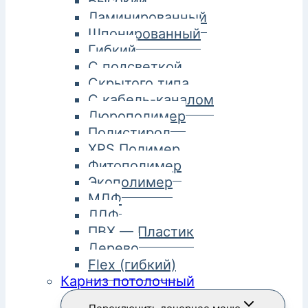
Высокий
Ламинированный
Шпонированный
Гибкий
С подсветкой
Скрытого типа
С кабель-каналом
Дюрополимер
Полистирол
XPS Полимер
Фитополимер
Экополимер
МДФ
ЛДФ
ПВХ — Пластик
Дерево
Flex (гибкий)
Карниз потолочный