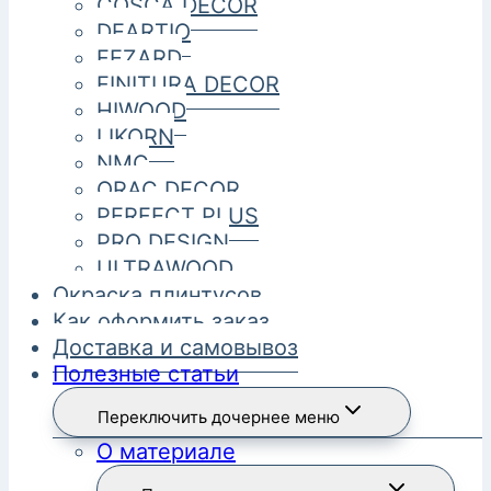
COSCA DECOR
DEARTIO
FEZARD
FINITURA DECOR
HIWOOD
LIKORN
NMC
ORAC DECOR
PERFECT PLUS
PRO DESIGN
ULTRAWOOD
Окраска плинтусов
Как оформить заказ
Доставка и самовывоз
Полезные статьи
Переключить дочернее меню
О материале