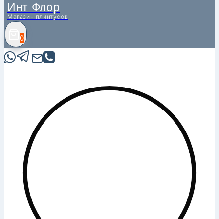
Инт Флор
Магазин плинтусов
0