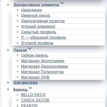
Декоративные элементы
Наличники
Дверной декор
Декоративная розетка
Угловой элемемнт
Скрытый профиль
П — образный профиль
Угловой профиль
Панели
Гибкая панель
Материал Экополимер
Материал Дюрополимер
Материал Полиуретан
Материал ЛДФ
Для монтажа
Бренды
BELLO-DECO
COSCA DECOR
DEARTIO