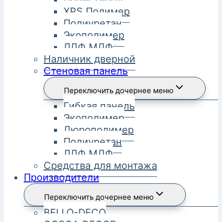
XPS Полимер
Полиуретан
Экополимер
ЛДФ МДФ
Наличник дверной
Стеновая панель
Переключить дочернее меню
Гибкая панель
Экополимер
Дюрополимер
Полиуретан
ЛДФ МДФ
Средства для монтажа
Производители
Переключить дочернее меню
BELLO-DECO