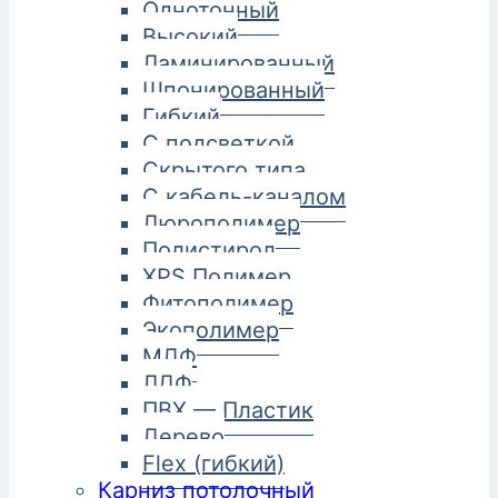
Однотонный
Высокий
Ламинированный
Шпонированный
Гибкий
С подсветкой
Скрытого типа
С кабель-каналом
Дюрополимер
Полистирол
XPS Полимер
Фитополимер
Экополимер
МДФ
ЛДФ
ПВХ — Пластик
Дерево
Flex (гибкий)
Карниз потолочный