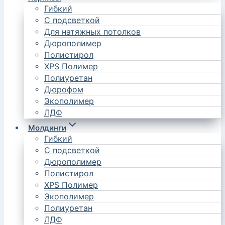
Гибкий
С подсветкой
Для натяжных потолков
Дюрополимер
Полистирол
XPS Полимер
Полиуретан
Дюрофом
Экополимер
ЛДФ
Молдинги
Гибкий
С подсветкой
Дюрополимер
Полистирол
XPS Полимер
Экополимер
Полиуретан
ЛДФ