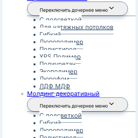
Переключить дочернее меню
С подсветкой
Для натяжных потолков
Гибкий
Дюрополимер
Полистирол
XPS Полимер
Полиуретан
Экополимер
Дюрофом
ЛДФ МДФ
Молдинг декоративный
Переключить дочернее меню
С подсветкой
Гибкий
Дюрополимер
Полистирол