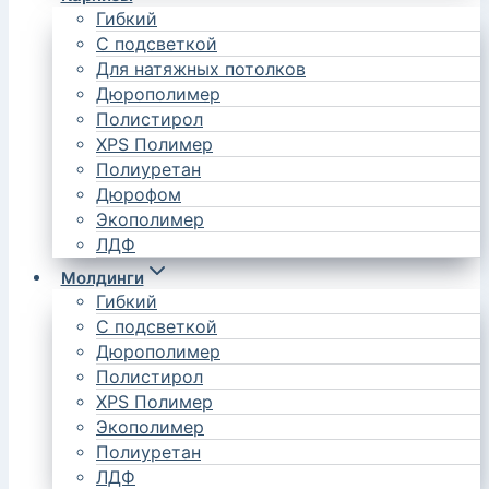
Гибкий
С подсветкой
Для натяжных потолков
Дюрополимер
Полистирол
XPS Полимер
Полиуретан
Дюрофом
Экополимер
ЛДФ
Молдинги
Гибкий
С подсветкой
Дюрополимер
Полистирол
XPS Полимер
Экополимер
Полиуретан
ЛДФ