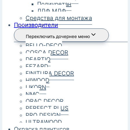
Полиуретан
ЛДФ МДФ
Средства для монтажа
Производители
Переключить дочернее меню
BELLO-DECO
COSCA DECOR
DEARTIO
FEZARD
FINITURA DECOR
HIWOOD
LIKORN
NMC
ORAC DECOR
PERFECT PLUS
PRO DESIGN
ULTRAWOOD
Окраска плинтусов