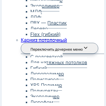
Фитополимер
Экополимер
МДФ
ЛДФ
ПВХ — Пластик
Дерево
Flex (гибкий)
Карниз потолочный
Переключить дочернее меню
С подсветкой
Для натяжных потолков
Гибкий
Дюрополимер
Полистирол
XPS Полимер
Полиуретан
Экополимер
Дюрофом