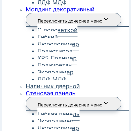
ЛДФ МДФ
Молдинг декоративный
Переключить дочернее меню
С подсветкой
Гибкий
Дюрополимер
Полистирол
XPS Полимер
Полиуретан
Экополимер
ЛДФ МДФ
Наличник дверной
Стеновая панель
Переключить дочернее меню
Гибкая панель
Экополимер
Дюрополимер