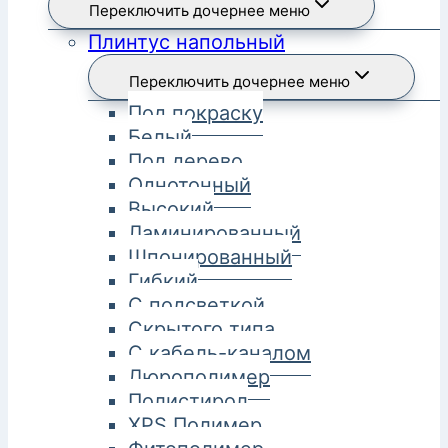
Переключить дочернее меню
Плинтус напольный
Переключить дочернее меню
Под покраску
Белый
Под дерево
Однотонный
Высокий
Ламинированный
Шпонированный
Гибкий
С подсветкой
Скрытого типа
С кабель-каналом
Дюрополимер
Полистирол
XPS Полимер