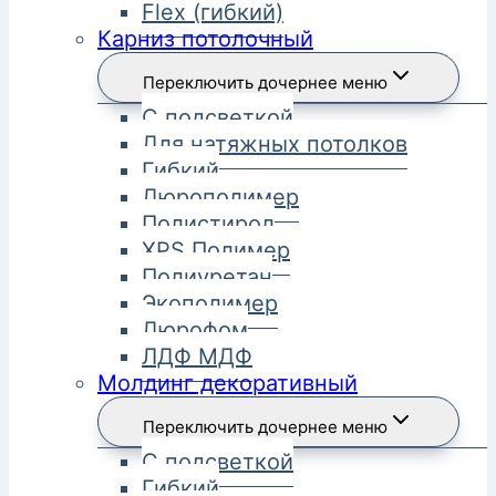
Flex (гибкий)
Карниз потолочный
Переключить дочернее меню
С подсветкой
Для натяжных потолков
Гибкий
Дюрополимер
Полистирол
XPS Полимер
Полиуретан
Экополимер
Дюрофом
ЛДФ МДФ
Молдинг декоративный
Переключить дочернее меню
С подсветкой
Гибкий