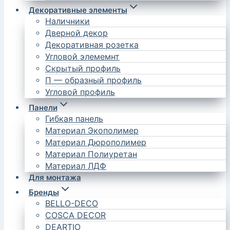
Декоративные элементы
Наличники
Дверной декор
Декоративная розетка
Угловой элемемнт
Скрытый профиль
П — образный профиль
Угловой профиль
Панели
Гибкая панель
Материал Экополимер
Материал Дюрополимер
Материал Полиуретан
Материал ЛДФ
Для монтажа
Бренды
BELLO-DECO
COSCA DECOR
DEARTIO