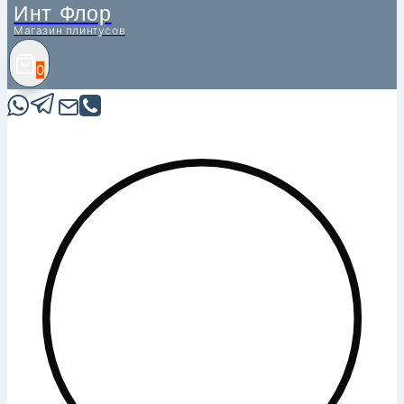
Инт Флор
Магазин плинтусов
0