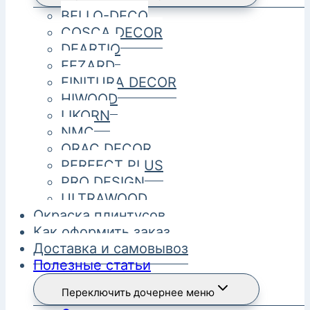
BELLO-DECO
COSCA DECOR
DEARTIO
FEZARD
FINITURA DECOR
HIWOOD
LIKORN
NMC
ORAC DECOR
PERFECT PLUS
PRO DESIGN
ULTRAWOOD
Окраска плинтусов
Как оформить заказ
Доставка и самовывоз
Полезные статьи
Переключить дочернее меню