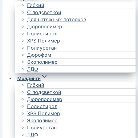
Гибкий
С подсветкой
Для натяжных потолков
Дюрополимер
Полистирол
XPS Полимер
Полиуретан
Дюрофом
Экополимер
ЛДФ
Молдинги
Гибкий
С подсветкой
Дюрополимер
Полистирол
XPS Полимер
Экополимер
Полиуретан
ЛДФ