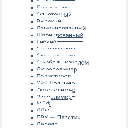
Белый
Под дерево
Однотонный
Высокий
Ламинированный
Шпонированный
Гибкий
С подсветкой
Скрытого типа
С кабель-каналом
Дюрополимер
Полистирол
XPS Полимер
Фитополимер
Экополимер
МДФ
ЛДФ
ПВХ — Пластик
Дерево