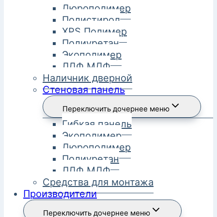
Дюрополимер
Полистирол
XPS Полимер
Полиуретан
Экополимер
ЛДФ МДФ
Наличник дверной
Стеновая панель
Переключить дочернее меню
Гибкая панель
Экополимер
Дюрополимер
Полиуретан
ЛДФ МДФ
Средства для монтажа
Производители
Переключить дочернее меню