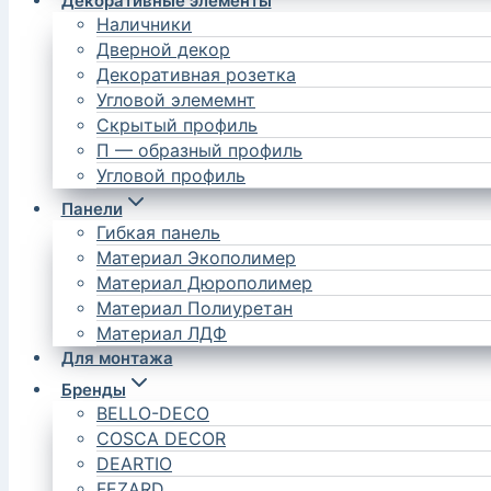
Декоративные элементы
Наличники
Дверной декор
Декоративная розетка
Угловой элемемнт
Скрытый профиль
П — образный профиль
Угловой профиль
Панели
Гибкая панель
Материал Экополимер
Материал Дюрополимер
Материал Полиуретан
Материал ЛДФ
Для монтажа
Бренды
BELLO-DECO
COSCA DECOR
DEARTIO
FEZARD