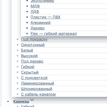
Экополимер
МДФ
ЛДФ
Пластик — ПВХ
Алюминий
Дерево
Flex — гибкий материал
Под покраску
Однотонный
Белый
Высокий
Под дерево
Гибкий
Скрытый
С подсветкой
Ламинированный
Шпонированный
С кабель-каналом
Карнизы
Гибкий