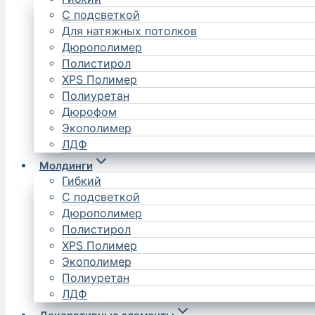
С подсветкой
Для натяжных потолков
Дюрополимер
Полистирол
XPS Полимер
Полиуретан
Дюрофом
Экополимер
ЛДФ
Молдинги
Гибкий
С подсветкой
Дюрополимер
Полистирол
XPS Полимер
Экополимер
Полиуретан
ЛДФ