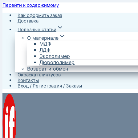
Перейти к содержимому
Как оформить заказ
Доставка
Полезные статьи
О материале
МДФ
ЛДФ
Экополимер
Дюрополимер
Возврат и обмен
Окраска плинтусов
Контакты
Вход / Регистрация / Заказы