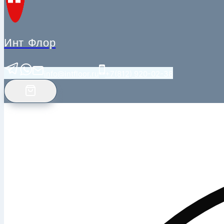
Инт Флор
info@intfloor.ru
+7(812) 920-02-38