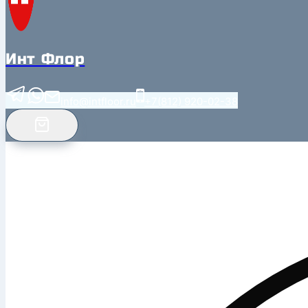
Инт Флор
info@intfloor.ru
+7(812) 920-02-38