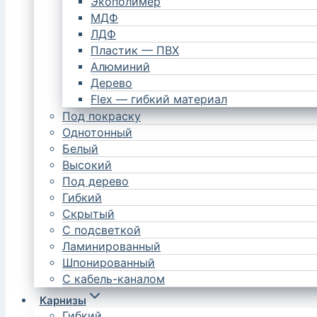
Экополимер
МДФ
ЛДФ
Пластик — ПВХ
Алюминий
Дерево
Flex — гибкий материал
Под покраску
Однотонный
Белый
Высокий
Под дерево
Гибкий
Скрытый
С подсветкой
Ламинированный
Шпонированный
С кабель-каналом
Карнизы
Гибкий