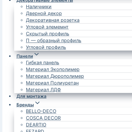
Декоративные элементы
Наличники
Дверной декор
Декоративная розетка
Угловой элемемнт
Скрытый профиль
П — образный профиль
Угловой профиль
Панели
Гибкая панель
Материал Экополимер
Материал Дюрополимер
Материал Полиуретан
Материал ЛДФ
Для монтажа
Бренды
BELLO-DECO
COSCA DECOR
DEARTIO
FEZARD