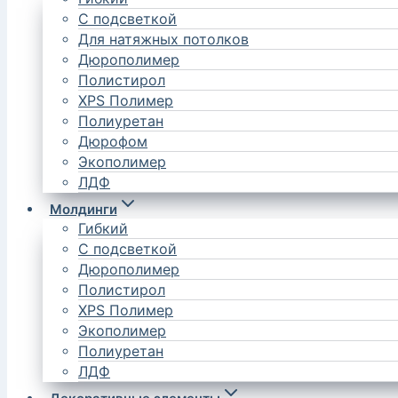
С подсветкой
Для натяжных потолков
Дюрополимер
Полистирол
XPS Полимер
Полиуретан
Дюрофом
Экополимер
ЛДФ
Молдинги
Гибкий
С подсветкой
Дюрополимер
Полистирол
XPS Полимер
Экополимер
Полиуретан
ЛДФ