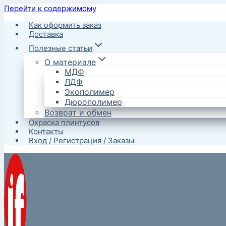
Перейти к содержимому
Как оформить заказ
Доставка
Полезные статьи
О материале
МДФ
ЛДФ
Экополимер
Дюрополимер
Возврат и обмен
Окраска плинтусов
Контакты
Вход / Регистрация / Заказы