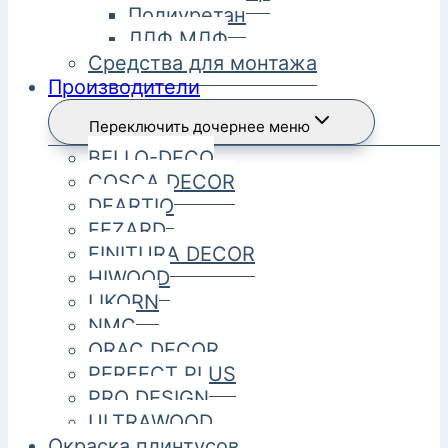
Полиуретан
ЛДФ МДФ
Средства для монтажа
Производители
Переключить дочернее меню
BELLO-DECO
COSCA DECOR
DEARTIO
FEZARD
FINITURA DECOR
HIWOOD
LIKORN
NMC
ORAC DECOR
PERFECT PLUS
PRO DESIGN
ULTRAWOOD
Окраска плинтусов