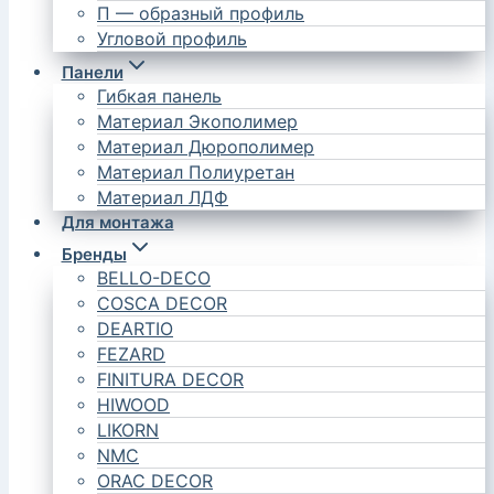
П — образный профиль
Угловой профиль
Панели
Гибкая панель
Материал Экополимер
Материал Дюрополимер
Материал Полиуретан
Материал ЛДФ
Для монтажа
Бренды
BELLO-DECO
COSCA DECOR
DEARTIO
FEZARD
FINITURA DECOR
HIWOOD
LIKORN
NMC
ORAC DECOR