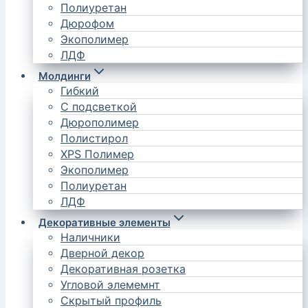
Полиуретан
Дюрофом
Экополимер
ЛДФ
Молдинги
Гибкий
С подсветкой
Дюрополимер
Полистирол
XPS Полимер
Экополимер
Полиуретан
ЛДФ
Декоративные элементы
Наличники
Дверной декор
Декоративная розетка
Угловой элемемнт
Скрытый профиль