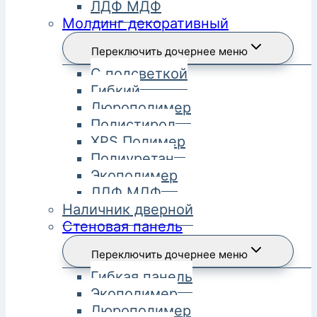
ЛДФ МДФ
Молдинг декоративный
Переключить дочернее меню
С подсветкой
Гибкий
Дюрополимер
Полистирол
XPS Полимер
Полиуретан
Экополимер
ЛДФ МДФ
Наличник дверной
Стеновая панель
Переключить дочернее меню
Гибкая панель
Экополимер
Дюрополимер