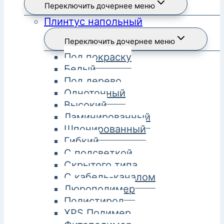
Переключить дочернее меню
Плинтус напольный
Переключить дочернее меню
Под покраску
Белый
Под дерево
Однотонный
Высокий
Ламинированный
Шпонированный
Гибкий
С подсветкой
Скрытого типа
С кабель-каналом
Дюрополимер
Полистирол
XPS Полимер