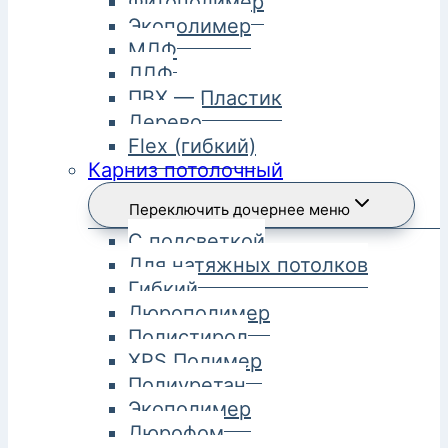
Фитополимер
Экополимер
МДФ
ЛДФ
ПВХ — Пластик
Дерево
Flex (гибкий)
Карниз потолочный
Переключить дочернее меню
С подсветкой
Для натяжных потолков
Гибкий
Дюрополимер
Полистирол
XPS Полимер
Полиуретан
Экополимер
Дюрофом