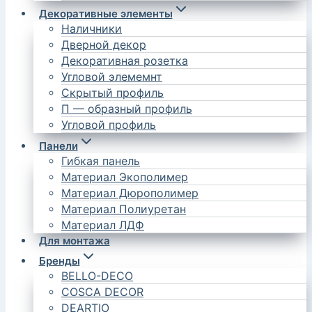
Декоративные элементы
Наличники
Дверной декор
Декоративная розетка
Угловой элемемнт
Скрытый профиль
П — образный профиль
Угловой профиль
Панели
Гибкая панель
Материал Экополимер
Материал Дюрополимер
Материал Полиуретан
Материал ЛДФ
Для монтажа
Бренды
BELLO-DECO
COSCA DECOR
DEARTIO