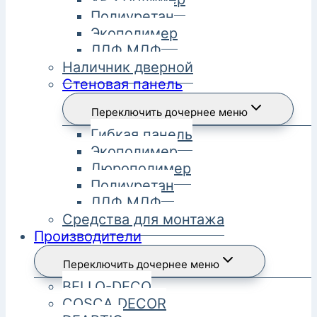
Полиуретан
Экополимер
ЛДФ МДФ
Наличник дверной
Стеновая панель
Переключить дочернее меню
Гибкая панель
Экополимер
Дюрополимер
Полиуретан
ЛДФ МДФ
Средства для монтажа
Производители
Переключить дочернее меню
BELLO-DECO
COSCA DECOR