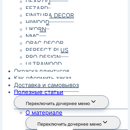
DEARTIO
FEZARD
FINITURA DECOR
HIWOOD
LIKORN
NMC
ORAC DECOR
PERFECT PLUS
PRO DESIGN
ULTRAWOOD
Окраска плинтусов
Как оформить заказ
Доставка и самовывоз
Полезные статьи
Переключить дочернее меню
О материале
Переключить дочернее меню