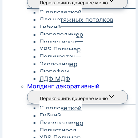
Переключить дочернее меню
С подсветкой
Для натяжных потолков
Гибкий
Дюрополимер
Полистирол
XPS Полимер
Полиуретан
Экополимер
Дюрофом
ЛДФ МДФ
Молдинг декоративный
Переключить дочернее меню
С подсветкой
Гибкий
Дюрополимер
Полистирол
XPS Полимер