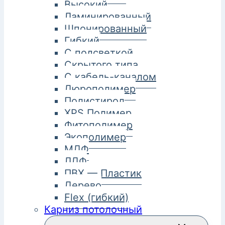
Высокий
Ламинированный
Шпонированный
Гибкий
С подсветкой
Скрытого типа
С кабель-каналом
Дюрополимер
Полистирол
XPS Полимер
Фитополимер
Экополимер
МДФ
ЛДФ
ПВХ — Пластик
Дерево
Flex (гибкий)
Карниз потолочный