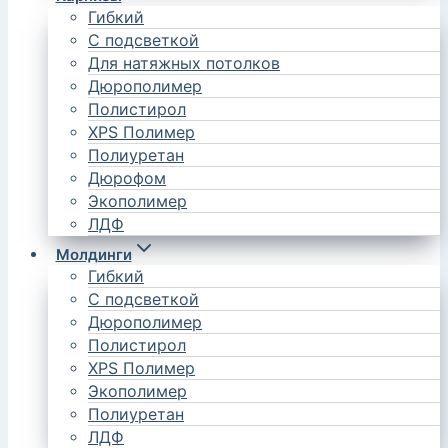
Гибкий
С подсветкой
Для натяжных потолков
Дюрополимер
Полистирол
XPS Полимер
Полиуретан
Дюрофом
Экополимер
ЛДФ
Молдинги
Гибкий
С подсветкой
Дюрополимер
Полистирол
XPS Полимер
Экополимер
Полиуретан
ЛДФ