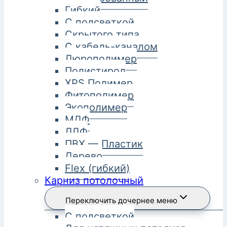
Гибкий
С подсветкой
Скрытого типа
С кабель-каналом
Дюрополимер
Полистирол
XPS Полимер
Фитополимер
Экополимер
МДФ
ЛДФ
ПВХ — Пластик
Дерево
Flex (гибкий)
Карниз потолочный
Переключить дочернее меню
С подсветкой