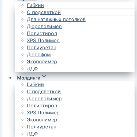
Гибкий
С подсветкой
Для натяжных потолков
Дюрополимер
Полистирол
XPS Полимер
Полиуретан
Дюрофом
Экополимер
ЛДФ
Молдинги
Гибкий
С подсветкой
Дюрополимер
Полистирол
XPS Полимер
Экополимер
Полиуретан
ЛДФ