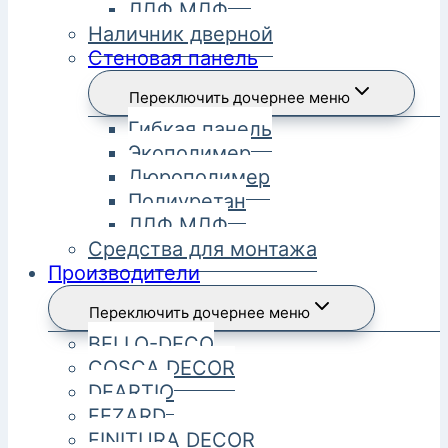
ЛДФ МДФ
Наличник дверной
Стеновая панель
Переключить дочернее меню
Гибкая панель
Экополимер
Дюрополимер
Полиуретан
ЛДФ МДФ
Средства для монтажа
Производители
Переключить дочернее меню
BELLO-DECO
COSCA DECOR
DEARTIO
FEZARD
FINITURA DECOR