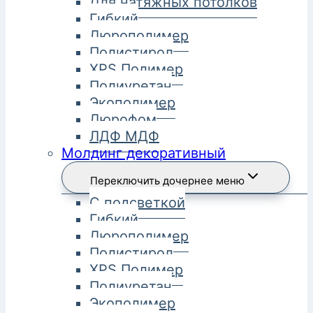
Для натяжных потолков
Гибкий
Дюрополимер
Полистирол
XPS Полимер
Полиуретан
Экополимер
Дюрофом
ЛДФ МДФ
Молдинг декоративный
Переключить дочернее меню
С подсветкой
Гибкий
Дюрополимер
Полистирол
XPS Полимер
Полиуретан
Экополимер