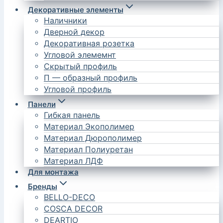
Декоративные элементы
Наличники
Дверной декор
Декоративная розетка
Угловой элемемнт
Скрытый профиль
П — образный профиль
Угловой профиль
Панели
Гибкая панель
Материал Экополимер
Материал Дюрополимер
Материал Полиуретан
Материал ЛДФ
Для монтажа
Бренды
BELLO-DECO
COSCA DECOR
DEARTIO