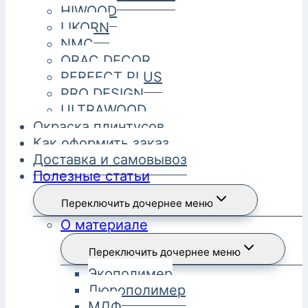
HIWOOD
LIKORN
NMC
ORAC DECOR
PERFECT PLUS
PRO DESIGN
ULTRAWOOD
Окраска плинтусов
Как оформить заказ
Доставка и самовывоз
Полезные статьи
Переключить дочернее меню
О материале
Переключить дочернее меню
Экополимер
Дюрополимер
МДФ