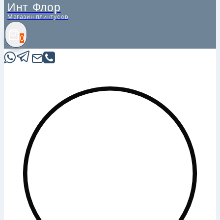
Инт Флор
Магазин плинтусов
0