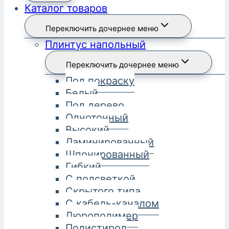
Каталог товаров
Переключить дочернее меню
Плинтус напольный
Переключить дочернее меню
Под покраску
Белый
Под дерево
Однотонный
Высокий
Ламинированный
Шпонированный
Гибкий
С подсветкой
Скрытого типа
С кабель-каналом
Дюрополимер
Полистирол