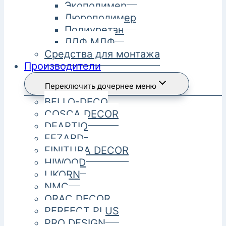
Экополимер
Дюрополимер
Полиуретан
ЛДФ МДФ
Средства для монтажа
Производители
Переключить дочернее меню
BELLO-DECO
COSCA DECOR
DEARTIO
FEZARD
FINITURA DECOR
HIWOOD
LIKORN
NMC
ORAC DECOR
PERFECT PLUS
PRO DESIGN