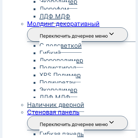
Экополимер
Дюрофом
ЛДФ МДФ
Молдинг декоративный
Переключить дочернее меню
С подсветкой
Гибкий
Дюрополимер
Полистирол
XPS Полимер
Полиуретан
Экополимер
ЛДФ МДФ
Наличник дверной
Стеновая панель
Переключить дочернее меню
Гибкая панель