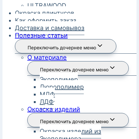
ULTRAWOOD
Окраска плинтусов
Как оформить заказ
Доставка и самовывоз
Полезные статьи
Переключить дочернее меню
О материале
Переключить дочернее меню
Экополимер
Дюрополимер
МДФ
ЛДФ
Окраска изделий
Переключить дочернее меню
Окраска изделий из
Экополимера