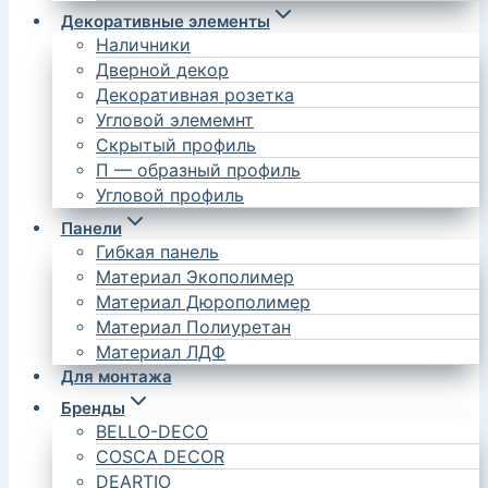
Декоративные элементы
Наличники
Дверной декор
Декоративная розетка
Угловой элемемнт
Скрытый профиль
П — образный профиль
Угловой профиль
Панели
Гибкая панель
Материал Экополимер
Материал Дюрополимер
Материал Полиуретан
Материал ЛДФ
Для монтажа
Бренды
BELLO-DECO
COSCA DECOR
DEARTIO