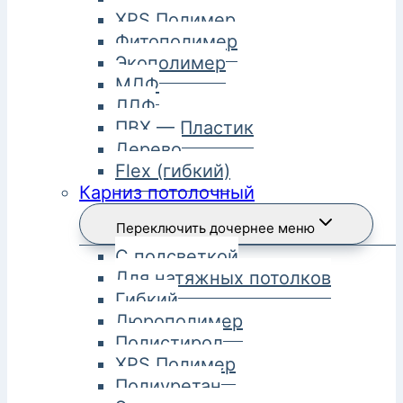
XPS Полимер
Фитополимер
Экополимер
МДФ
ЛДФ
ПВХ — Пластик
Дерево
Flex (гибкий)
Карниз потолочный
Переключить дочернее меню
С подсветкой
Для натяжных потолков
Гибкий
Дюрополимер
Полистирол
XPS Полимер
Полиуретан