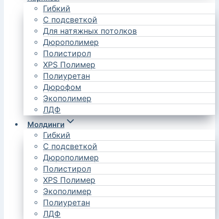
Гибкий
С подсветкой
Для натяжных потолков
Дюрополимер
Полистирол
XPS Полимер
Полиуретан
Дюрофом
Экополимер
ЛДФ
Молдинги
Гибкий
С подсветкой
Дюрополимер
Полистирол
XPS Полимер
Экополимер
Полиуретан
ЛДФ