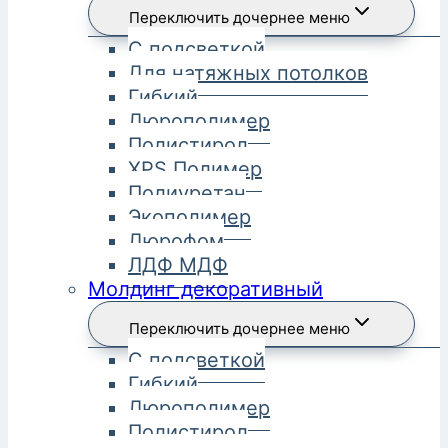
Переключить дочернее меню
С подсветкой
Для натяжных потолков
Гибкий
Дюрополимер
Полистирол
XPS Полимер
Полиуретан
Экополимер
Дюрофом
ЛДФ МДФ
Молдинг декоративный
Переключить дочернее меню
С подсветкой
Гибкий
Дюрополимер
Полистирол