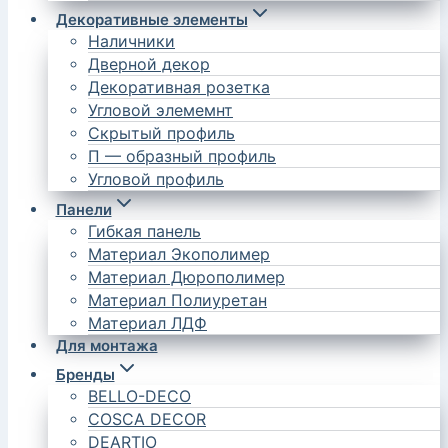
Декоративные элементы
Наличники
Дверной декор
Декоративная розетка
Угловой элемемнт
Скрытый профиль
П — образный профиль
Угловой профиль
Панели
Гибкая панель
Материал Экополимер
Материал Дюрополимер
Материал Полиуретан
Материал ЛДФ
Для монтажа
Бренды
BELLO-DECO
COSCA DECOR
DEARTIO