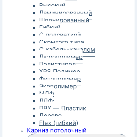
Высокий
Ламинированный
Шпонированный
Гибкий
С подсветкой
Скрытого типа
С кабель-каналом
Дюрополимер
Полистирол
XPS Полимер
Фитополимер
Экополимер
МДФ
ЛДФ
ПВХ — Пластик
Дерево
Flex (гибкий)
Карниз потолочный