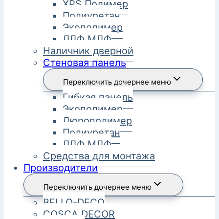
XPS Полимер
Полиуретан
Экополимер
ЛДФ МДФ
Наличник дверной
Стеновая панель
Переключить дочернее меню
Гибкая панель
Экополимер
Дюрополимер
Полиуретан
ЛДФ МДФ
Средства для монтажа
Производители
Переключить дочернее меню
BELLO-DECO
COSCA DECOR