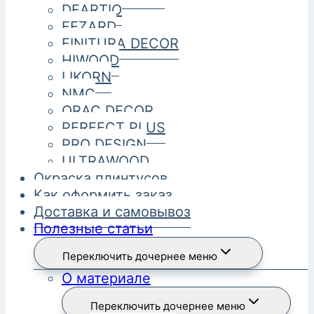
DEARTIO
FEZARD
FINITURA DECOR
HIWOOD
LIKORN
NMC
ORAC DECOR
PERFECT PLUS
PRO DESIGN
ULTRAWOOD
Окраска плинтусов
Как оформить заказ
Доставка и самовывоз
Полезные статьи
Переключить дочернее меню
О материале
Переключить дочернее меню