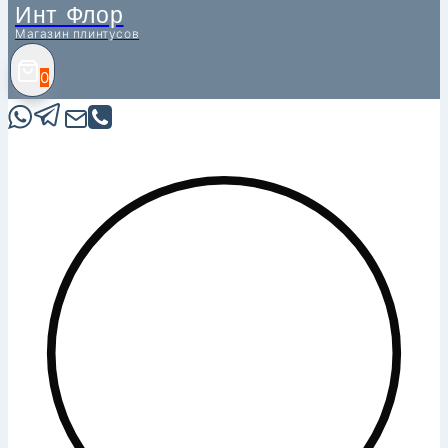
Инт Флор
Магазин плинтусов
0