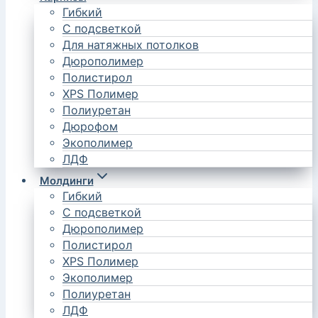
Гибкий
С подсветкой
Для натяжных потолков
Дюрополимер
Полистирол
XPS Полимер
Полиуретан
Дюрофом
Экополимер
ЛДФ
Молдинги
Гибкий
С подсветкой
Дюрополимер
Полистирол
XPS Полимер
Экополимер
Полиуретан
ЛДФ