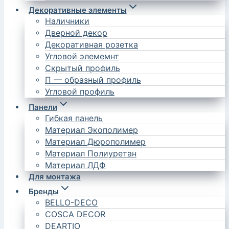
Декоративные элементы
Наличники
Дверной декор
Декоративная розетка
Угловой элемемнт
Скрытый профиль
П — образный профиль
Угловой профиль
Панели
Гибкая панель
Материал Экополимер
Материал Дюрополимер
Материал Полиуретан
Материал ЛДФ
Для монтажа
Бренды
BELLO-DECO
COSCA DECOR
DEARTIO