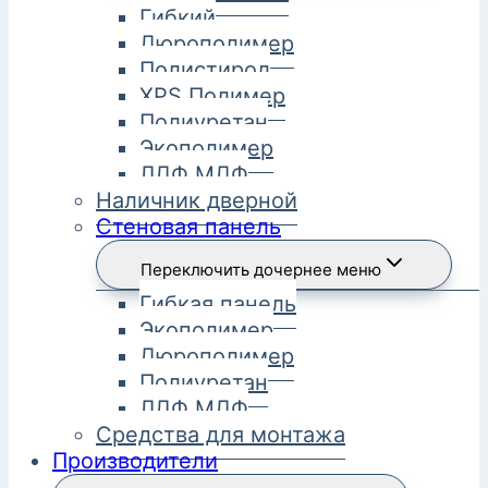
Гибкий
Дюрополимер
Полистирол
XPS Полимер
Полиуретан
Экополимер
ЛДФ МДФ
Наличник дверной
Стеновая панель
Переключить дочернее меню
Гибкая панель
Экополимер
Дюрополимер
Полиуретан
ЛДФ МДФ
Средства для монтажа
Производители