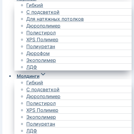
Гибкий
С подсветкой
Для натяжных потолков
Дюрополимер
Полистирол
XPS Полимер
Полиуретан
Дюрофом
Экополимер
ЛДФ
Молдинги
Гибкий
С подсветкой
Дюрополимер
Полистирол
XPS Полимер
Экополимер
Полиуретан
ЛДФ