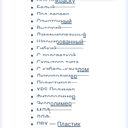
Под покраску
Белый
Под дерево
Однотонный
Высокий
Ламинированный
Шпонированный
Гибкий
С подсветкой
Скрытого типа
С кабель-каналом
Дюрополимер
Полистирол
XPS Полимер
Фитополимер
Экополимер
МДФ
ЛДФ
ПВХ — Пластик