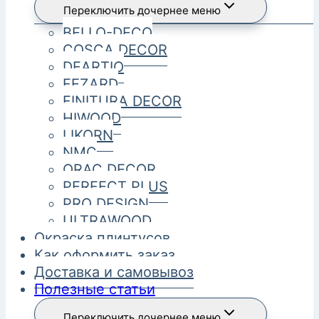
Переключить дочернее меню
BELLO-DECO
COSCA DECOR
DEARTIO
FEZARD
FINITURA DECOR
HIWOOD
LIKORN
NMC
ORAC DECOR
PERFECT PLUS
PRO DESIGN
ULTRAWOOD
Окраска плинтусов
Как оформить заказ
Доставка и самовывоз
Полезные статьи
Переключить дочернее меню