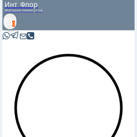
Инт Флор
Магазин плинтусов
0