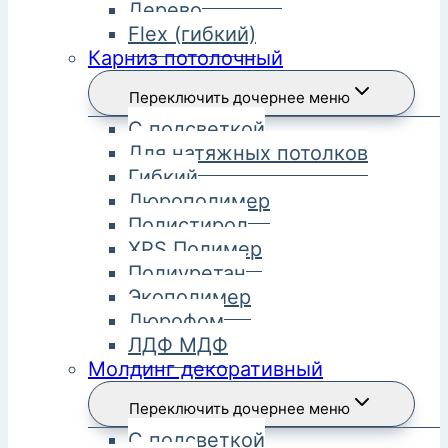
Дерево
Flex (гибкий)
Карниз потолочный
Переключить дочернее меню
С подсветкой
Для натяжных потолков
Гибкий
Дюрополимер
Полистирол
XPS Полимер
Полиуретан
Экополимер
Дюрофом
ЛДФ МДФ
Молдинг декоративный
Переключить дочернее меню
С подсветкой