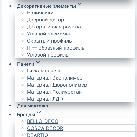
Декоративные элементы
Наличники
Дверной декор
Декоративная розетка
Угловой элемемнт
Скрытый профиль
П — образный профиль
Угловой профиль
Панели
Гибкая панель
Материал Экополимер
Материал Дюрополимер
Материал Полиуретан
Материал ЛДФ
Для монтажа
Бренды
BELLO-DECO
COSCA DECOR
DEARTIO