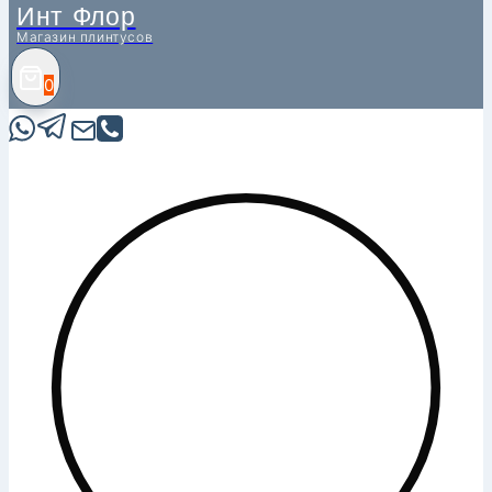
Инт Флор
Магазин плинтусов
0