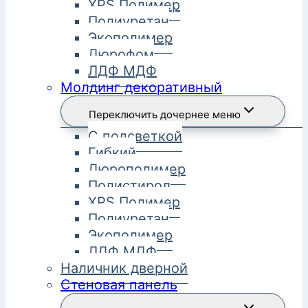
XPS Полимер
Полиуретан
Экополимер
Дюрофом
ЛДФ МДФ
Молдинг декоративный
Переключить дочернее меню
С подсветкой
Гибкий
Дюрополимер
Полистирол
XPS Полимер
Полиуретан
Экополимер
ЛДФ МДФ
Наличник дверной
Стеновая панель