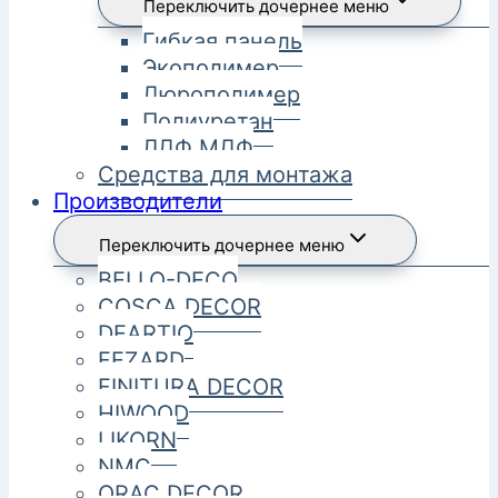
Переключить дочернее меню
Гибкая панель
Экополимер
Дюрополимер
Полиуретан
ЛДФ МДФ
Средства для монтажа
Производители
Переключить дочернее меню
BELLO-DECO
COSCA DECOR
DEARTIO
FEZARD
FINITURA DECOR
HIWOOD
LIKORN
NMC
ORAC DECOR