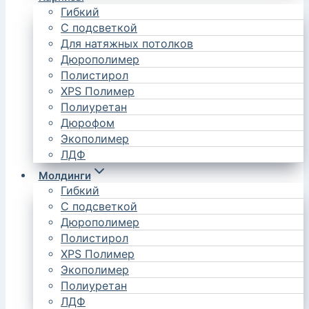
Гибкий
С подсветкой
Для натяжных потолков
Дюрополимер
Полистирол
XPS Полимер
Полиуретан
Дюрофом
Экополимер
ЛДФ
Молдинги
Гибкий
С подсветкой
Дюрополимер
Полистирол
XPS Полимер
Экополимер
Полиуретан
ЛДФ