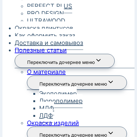
PERFECT PLUS
PRO DESIGN
ULTRAWOOD
Окраска плинтусов
Как оформить заказ
Доставка и самовывоз
Полезные статьи
Переключить дочернее меню
О материале
Переключить дочернее меню
Экополимер
Дюрополимер
МДФ
ЛДФ
Окраска изделий
Переключить дочернее меню