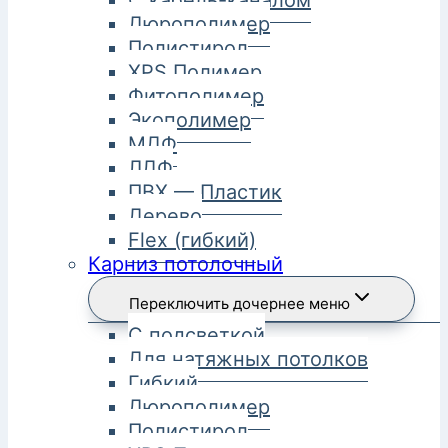
С кабель-каналом
Дюрополимер
Полистирол
XPS Полимер
Фитополимер
Экополимер
МДФ
ЛДФ
ПВХ — Пластик
Дерево
Flex (гибкий)
Карниз потолочный
Переключить дочернее меню
С подсветкой
Для натяжных потолков
Гибкий
Дюрополимер
Полистирол