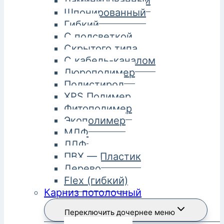
Ламинированный
Шпонированный
Гибкий
С подсветкой
Скрытого типа
С кабель-каналом
Дюрополимер
Полистирол
XPS Полимер
Фитополимер
Экополимер
МДФ
ЛДФ
ПВХ — Пластик
Дерево
Flex (гибкий)
Карниз потолочный
Переключить дочернее меню