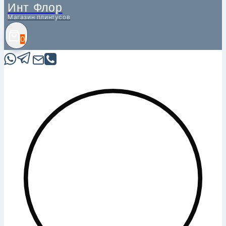
Инт Флор
Магазин плинтусов
0