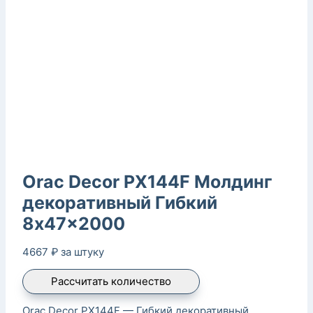
Orac Decor PX144F Молдинг
декоративный Гибкий
8x47x2000
4667
₽
за штуку
Рассчитать количество
Orac Decor PX144F — Гибкий декоративный