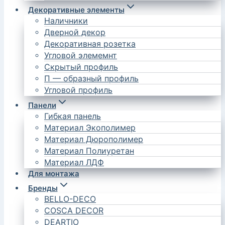
Декоративные элементы
Наличники
Дверной декор
Декоративная розетка
Угловой элемемнт
Скрытый профиль
П — образный профиль
Угловой профиль
Панели
Гибкая панель
Материал Экополимер
Материал Дюрополимер
Материал Полиуретан
Материал ЛДФ
Для монтажа
Бренды
BELLO-DECO
COSCA DECOR
DEARTIO