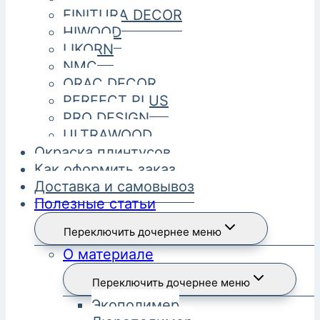
FINITURA DECOR
HIWOOD
LIKORN
NMC
ORAC DECOR
PERFECT PLUS
PRO DESIGN
ULTRAWOOD
Окраска плинтусов
Как оформить заказ
Доставка и самовывоз
Полезные статьи
Переключить дочернее меню
О материале
Переключить дочернее меню
Экополимер