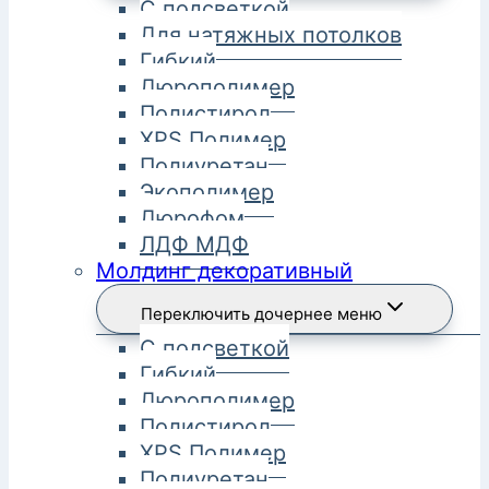
С подсветкой
Для натяжных потолков
Гибкий
Дюрополимер
Полистирол
XPS Полимер
Полиуретан
Экополимер
Дюрофом
ЛДФ МДФ
Молдинг декоративный
Переключить дочернее меню
С подсветкой
Гибкий
Дюрополимер
Полистирол
XPS Полимер
Полиуретан