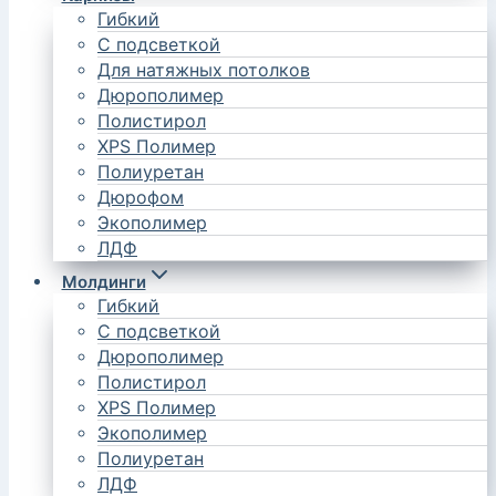
Гибкий
С подсветкой
Для натяжных потолков
Дюрополимер
Полистирол
XPS Полимер
Полиуретан
Дюрофом
Экополимер
ЛДФ
Молдинги
Гибкий
С подсветкой
Дюрополимер
Полистирол
XPS Полимер
Экополимер
Полиуретан
ЛДФ