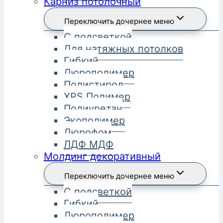
Карниз потолочный
Переключить дочернее меню
С подсветкой
Для натяжных потолков
Гибкий
Дюрополимер
Полистирол
XPS Полимер
Полиуретан
Экополимер
Дюрофом
ЛДФ МДФ
Молдинг декоративный
Переключить дочернее меню
С подсветкой
Гибкий
Дюрополимер