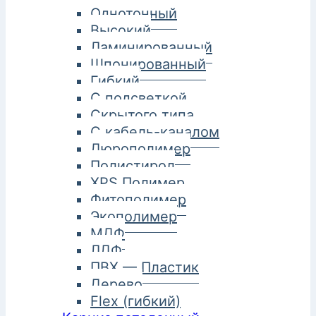
Однотонный
Высокий
Ламинированный
Шпонированный
Гибкий
С подсветкой
Скрытого типа
С кабель-каналом
Дюрополимер
Полистирол
XPS Полимер
Фитополимер
Экополимер
МДФ
ЛДФ
ПВХ — Пластик
Дерево
Flex (гибкий)