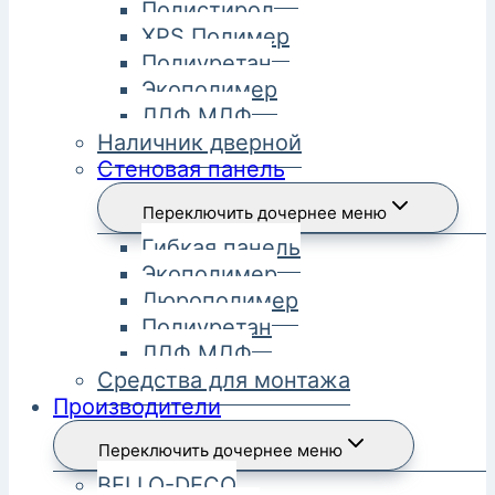
Полистирол
XPS Полимер
Полиуретан
Экополимер
ЛДФ МДФ
Наличник дверной
Стеновая панель
Переключить дочернее меню
Гибкая панель
Экополимер
Дюрополимер
Полиуретан
ЛДФ МДФ
Средства для монтажа
Производители
Переключить дочернее меню
BELLO-DECO