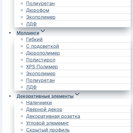
Полиуретан
Дюрофом
Экополимер
ЛДФ
Молдинги
Гибкий
С подсветкой
Дюрополимер
Полистирол
XPS Полимер
Экополимер
Полиуретан
ЛДФ
Декоративные элементы
Наличники
Дверной декор
Декоративная розетка
Угловой элемемнт
Скрытый профиль