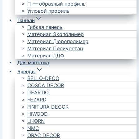
П — образный профиль
Угловой профиль
Панели
Гибкая панель
Материал Экополимер
Материал Дюрополимер
Материал Полиуретан
Материал ЛДФ
Для монтажа
Бренды
BELLO-DECO
COSCA DECOR
DEARTIO
FEZARD
FINITURA DECOR
HIWOOD
LIKORN
NMC
ORAC DECOR