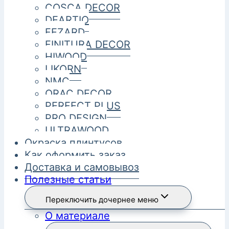
COSCA DECOR
DEARTIO
FEZARD
FINITURA DECOR
HIWOOD
LIKORN
NMC
ORAC DECOR
PERFECT PLUS
PRO DESIGN
ULTRAWOOD
Окраска плинтусов
Как оформить заказ
Доставка и самовывоз
Полезные статьи
Переключить дочернее меню
О материале