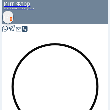
Инт Флор
Магазин плинтусов
0