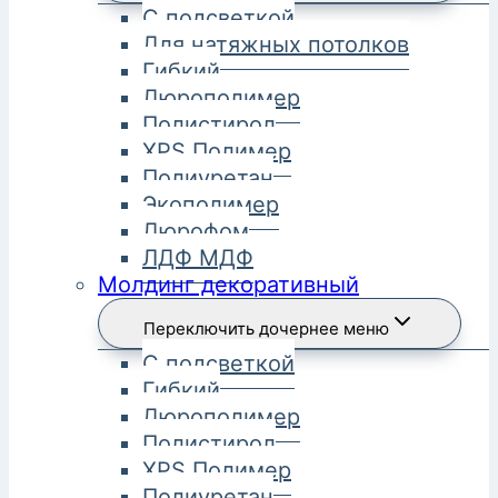
С подсветкой
Для натяжных потолков
Гибкий
Дюрополимер
Полистирол
XPS Полимер
Полиуретан
Экополимер
Дюрофом
ЛДФ МДФ
Молдинг декоративный
Переключить дочернее меню
С подсветкой
Гибкий
Дюрополимер
Полистирол
XPS Полимер
Полиуретан