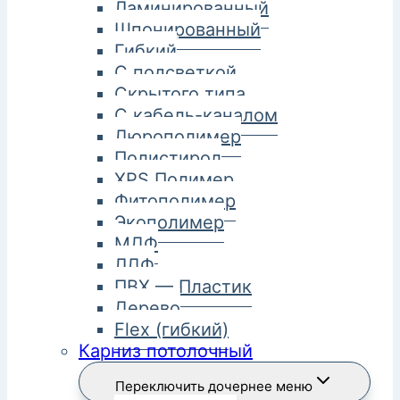
Ламинированный
Шпонированный
Гибкий
С подсветкой
Скрытого типа
С кабель-каналом
Дюрополимер
Полистирол
XPS Полимер
Фитополимер
Экополимер
МДФ
ЛДФ
ПВХ — Пластик
Дерево
Flex (гибкий)
Карниз потолочный
Переключить дочернее меню