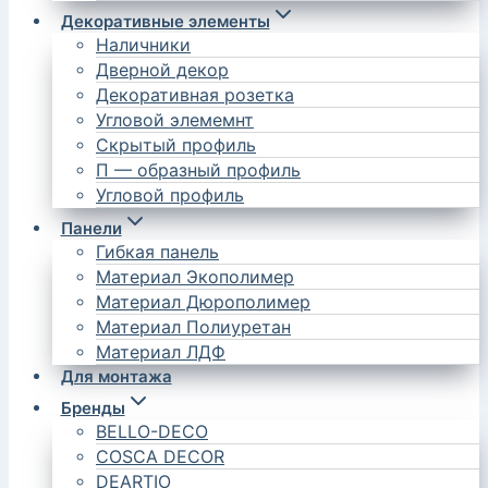
Декоративные элементы
Наличники
Дверной декор
Декоративная розетка
Угловой элемемнт
Скрытый профиль
П — образный профиль
Угловой профиль
Панели
Гибкая панель
Материал Экополимер
Материал Дюрополимер
Материал Полиуретан
Материал ЛДФ
Для монтажа
Бренды
BELLO-DECO
COSCA DECOR
DEARTIO