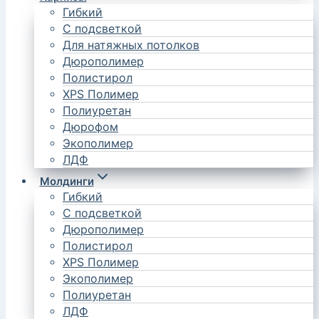
Гибкий
С подсветкой
Для натяжных потолков
Дюрополимер
Полистирол
XPS Полимер
Полиуретан
Дюрофом
Экополимер
ЛДФ
Молдинги
Гибкий
С подсветкой
Дюрополимер
Полистирол
XPS Полимер
Экополимер
Полиуретан
ЛДФ