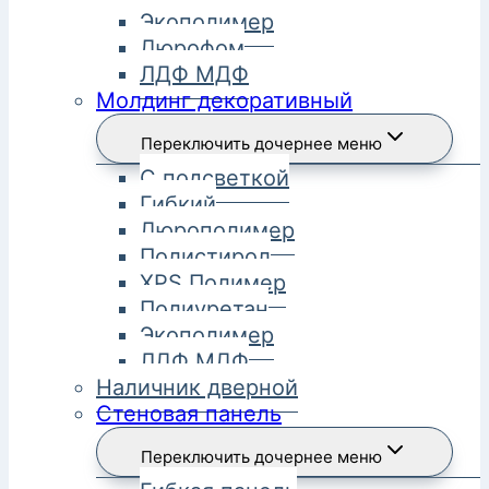
Экополимер
Дюрофом
ЛДФ МДФ
Молдинг декоративный
Переключить дочернее меню
С подсветкой
Гибкий
Дюрополимер
Полистирол
XPS Полимер
Полиуретан
Экополимер
ЛДФ МДФ
Наличник дверной
Стеновая панель
Переключить дочернее меню