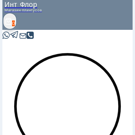
Инт Флор
Магазин плинтусов
0