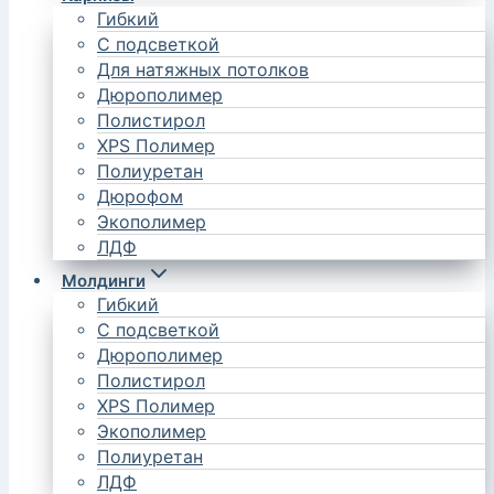
Гибкий
С подсветкой
Для натяжных потолков
Дюрополимер
Полистирол
XPS Полимер
Полиуретан
Дюрофом
Экополимер
ЛДФ
Молдинги
Гибкий
С подсветкой
Дюрополимер
Полистирол
XPS Полимер
Экополимер
Полиуретан
ЛДФ