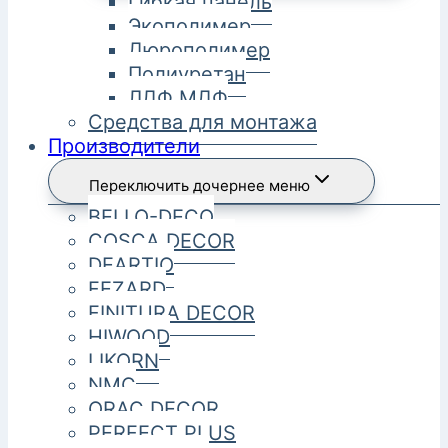
Гибкая панель
Экополимер
Дюрополимер
Полиуретан
ЛДФ МДФ
Средства для монтажа
Производители
Переключить дочернее меню
BELLO-DECO
COSCA DECOR
DEARTIO
FEZARD
FINITURA DECOR
HIWOOD
LIKORN
NMC
ORAC DECOR
PERFECT PLUS