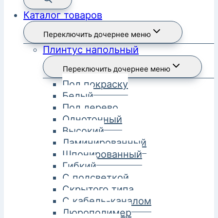
Каталог товаров
Переключить дочернее меню
Плинтус напольный
Переключить дочернее меню
Под покраску
Белый
Под дерево
Однотонный
Высокий
Ламинированный
Шпонированный
Гибкий
С подсветкой
Скрытого типа
С кабель-каналом
Дюрополимер