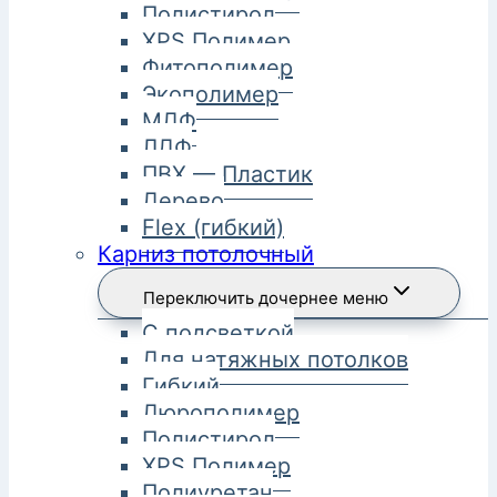
Полистирол
XPS Полимер
Фитополимер
Экополимер
МДФ
ЛДФ
ПВХ — Пластик
Дерево
Flex (гибкий)
Карниз потолочный
Переключить дочернее меню
С подсветкой
Для натяжных потолков
Гибкий
Дюрополимер
Полистирол
XPS Полимер
Полиуретан