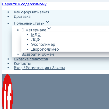
Перейти к содержимому
Как оформить заказ
Доставка
Полезные статьи
О материале
МДФ
ЛДФ
Экополимер
Дюрополимер
Возврат и обмен
Окраска плинтусов
Контакты
Вход / Регистрация / Заказы