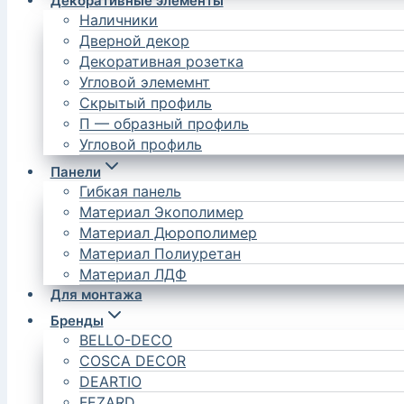
Декоративные элементы
Наличники
Дверной декор
Декоративная розетка
Угловой элемемнт
Скрытый профиль
П — образный профиль
Угловой профиль
Панели
Гибкая панель
Материал Экополимер
Материал Дюрополимер
Материал Полиуретан
Материал ЛДФ
Для монтажа
Бренды
BELLO-DECO
COSCA DECOR
DEARTIO
FEZARD