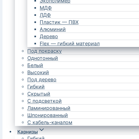
Экополимер
МДФ
ЛДФ
Пластик — ПВХ
Алюминий
Дерево
Flex — гибкий материал
Под покраску
Однотонный
Белый
Высокий
Под дерево
Гибкий
Скрытый
С подсветкой
Ламинированный
Шпонированный
С кабель-каналом
Карнизы
Гибкий