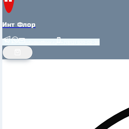
Инт Флор
info@intfloor.ru
+7(812) 920-02-38