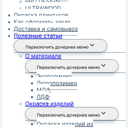
PRO DESIGN
ULTRAWOOD
Окраска плинтусов
Как оформить заказ
Доставка и самовывоз
Полезные статьи
Переключить дочернее меню
О материале
Переключить дочернее меню
Экополимер
Дюрополимер
МДФ
ЛДФ
Окраска изделий
Переключить дочернее меню
Окраска изделий из