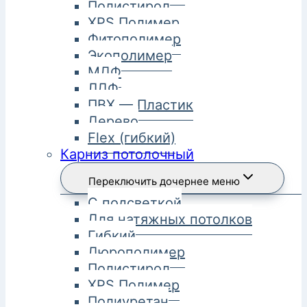
Полистирол
XPS Полимер
Фитополимер
Экополимер
МДФ
ЛДФ
ПВХ — Пластик
Дерево
Flex (гибкий)
Карниз потолочный
Переключить дочернее меню
С подсветкой
Для натяжных потолков
Гибкий
Дюрополимер
Полистирол
XPS Полимер
Полиуретан