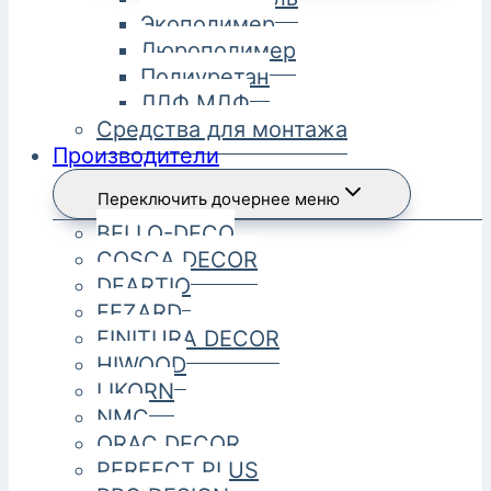
Экополимер
Дюрополимер
Полиуретан
ЛДФ МДФ
Средства для монтажа
Производители
Переключить дочернее меню
BELLO-DECO
COSCA DECOR
DEARTIO
FEZARD
FINITURA DECOR
HIWOOD
LIKORN
NMC
ORAC DECOR
PERFECT PLUS