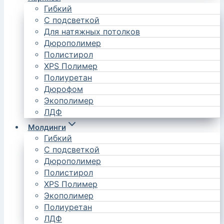
Гибкий
С подсветкой
Для натяжных потолков
Дюрополимер
Полистирол
XPS Полимер
Полиуретан
Дюрофом
Экополимер
ЛДФ
Молдинги
Гибкий
С подсветкой
Дюрополимер
Полистирол
XPS Полимер
Экополимер
Полиуретан
ЛДФ