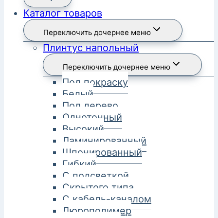
Каталог товаров
Переключить дочернее меню
Плинтус напольный
Переключить дочернее меню
Под покраску
Белый
Под дерево
Однотонный
Высокий
Ламинированный
Шпонированный
Гибкий
С подсветкой
Скрытого типа
С кабель-каналом
Дюрополимер