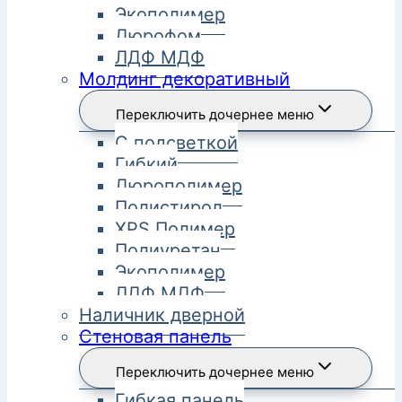
Экополимер
Дюрофом
ЛДФ МДФ
Молдинг декоративный
Переключить дочернее меню
С подсветкой
Гибкий
Дюрополимер
Полистирол
XPS Полимер
Полиуретан
Экополимер
ЛДФ МДФ
Наличник дверной
Стеновая панель
Переключить дочернее меню
Гибкая панель