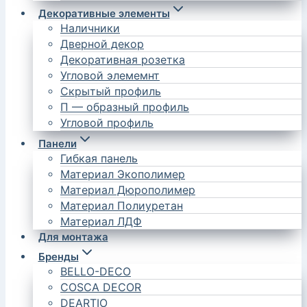
Декоративные элементы
Наличники
Дверной декор
Декоративная розетка
Угловой элемемнт
Скрытый профиль
П — образный профиль
Угловой профиль
Панели
Гибкая панель
Материал Экополимер
Материал Дюрополимер
Материал Полиуретан
Материал ЛДФ
Для монтажа
Бренды
BELLO-DECO
COSCA DECOR
DEARTIO