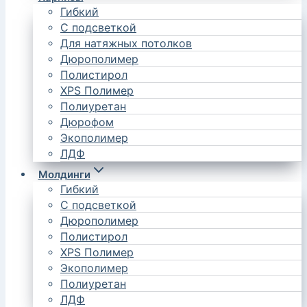
Гибкий
С подсветкой
Для натяжных потолков
Дюрополимер
Полистирол
XPS Полимер
Полиуретан
Дюрофом
Экополимер
ЛДФ
Молдинги
Гибкий
С подсветкой
Дюрополимер
Полистирол
XPS Полимер
Экополимер
Полиуретан
ЛДФ