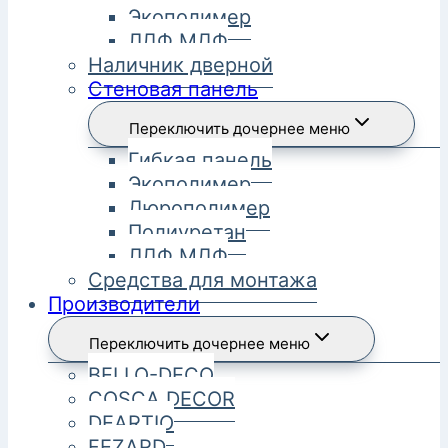
Экополимер
ЛДФ МДФ
Наличник дверной
Стеновая панель
Переключить дочернее меню
Гибкая панель
Экополимер
Дюрополимер
Полиуретан
ЛДФ МДФ
Средства для монтажа
Производители
Переключить дочернее меню
BELLO-DECO
COSCA DECOR
DEARTIO
FEZARD