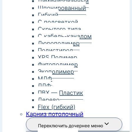
Ламинированный
Шпонированный
Гибкий
С подсветкой
Скрытого типа
С кабель-каналом
Дюрополимер
Полистирол
XPS Полимер
Фитополимер
Экополимер
МДФ
ЛДФ
ПВХ — Пластик
Дерево
Flex (гибкий)
Карниз потолочный
Переключить дочернее меню