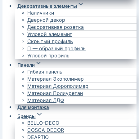
Декоративные элементы
Наличники
Дверной декор
Декоративная розетка
Угловой элемемнт
Скрытый профиль
П — образный профиль
Угловой профиль
Панели
Гибкая панель
Материал Экополимер
Материал Дюрополимер
Материал Полиуретан
Материал ЛДФ
Для монтажа
Бренды
BELLO-DECO
COSCA DECOR
DEARTIO