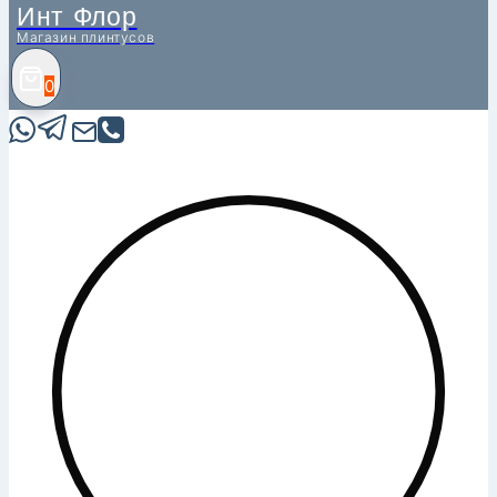
Инт Флор
Магазин плинтусов
0