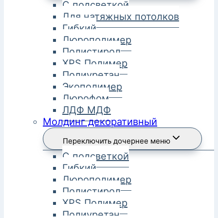
С подсветкой
Для натяжных потолков
Гибкий
Дюрополимер
Полистирол
XPS Полимер
Полиуретан
Экополимер
Дюрофом
ЛДФ МДФ
Молдинг декоративный
Переключить дочернее меню
С подсветкой
Гибкий
Дюрополимер
Полистирол
XPS Полимер
Полиуретан