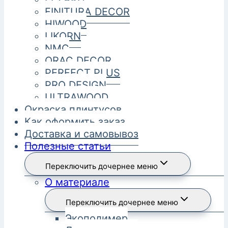
FINITURA DECOR
HIWOOD
LIKORN
NMC
ORAC DECOR
PERFECT PLUS
PRO DESIGN
ULTRAWOOD
Окраска плинтусов
Как оформить заказ
Доставка и самовывоз
Полезные статьи
Переключить дочернее меню
О материале
Переключить дочернее меню
Экополимер